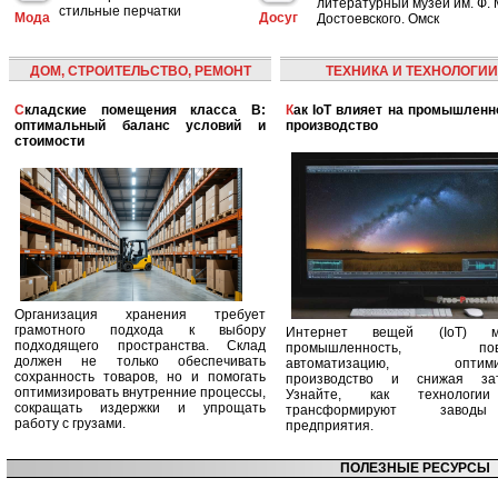
литературный музей им. Ф. 
стильные перчатки
Мода
Досуг
Достоевского. Омск
ДОМ, СТРОИТЕЛЬСТВО, РЕМОНТ
ТЕХНИКА И ТЕХНОЛОГИИ
Складские помещения класса B:
Как IoT влияет на промышленность и
оптимальный баланс условий и
производство
стоимости
Организация хранения требует
грамотного подхода к выбору
Интернет вещей (IoT) м
подходящего пространства. Склад
промышленность, пов
должен не только обеспечивать
автоматизацию, оптими
сохранность товаров, но и помогать
производство и снижая зат
оптимизировать внутренние процессы,
Узнайте, как технологи
сокращать издержки и упрощать
трансформируют заво
работу с грузами.
предприятия.
ПОЛЕЗНЫЕ РЕСУРСЫ