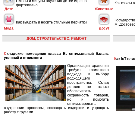
Плюсы и минусы обучения детей игре на
Как крысы 
фортепиано
Дети
Животные
Государств
Как выбрать и носить стильные перчатки
М. Достоевс
Мода
Досуг
ДОМ, СТРОИТЕЛЬСТВО, РЕМОНТ
Складские помещения класса B: оптимальный баланс
условий и стоимости
Как IoT в
Организация хранения
требует грамотного
подхода к выбору
подходящего
пространства. Склад
должен не только
обеспечивать
сохранность товаров,
но и помогать
оптимизировать
внутренние процессы, сокращать издержки и упрощать
работу с грузами.