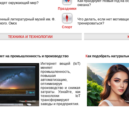
Как празднуют Новый год на ос
видят окружающий мир?
океана?
Праздники
енный литературный музей им. Ф.
Что делать, если нет мотиваци
кого. Омск
тренироваться?
Спорт
ТЕХНИКА И ТЕХНОЛОГИИ
лияет на промышленность и производство
Как подобрать натураль
Интернет вещей (IoT)
меняет
промышленность,
повышая
автоматизацию,
оптимизируя
производство и снижая
затраты. Узнайте, как
технологии IoT
трансформируют
заводы и предприятия.