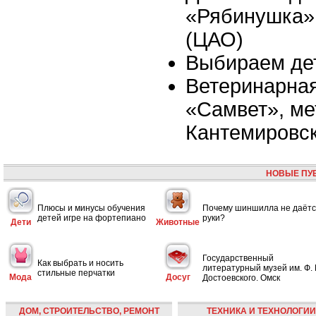
«Рябинушка»,
(ЦАО)
Выбираем де
Ветеринарная
«Самвет», ме
Кантемировс
НОВЫЕ ПУ
Плюсы и минусы обучения
Почему шиншилла не даётс
детей игре на фортепиано
руки?
Дети
Животные
Государственный
Как выбрать и носить
литературный музей им. Ф. 
стильные перчатки
Мода
Досуг
Достоевского. Омск
ДОМ, СТРОИТЕЛЬСТВО, РЕМОНТ
ТЕХНИКА И ТЕХНОЛОГИИ