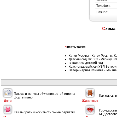
Телефон:
Разное:
Схема
Читать также
Катки Москвы - Каток Русь - м. 
Детский сад №1003 «Рябинушка
Выбираем детский сад
Красногвардейская УВЛ Ветери
Ветеринарная клиника «Близне
Плюсы и минусы обучения детей игре на
Как крысы 
фортепиано
Дети
Животные
Государств
Как выбрать и носить стильные перчатки
М. Достоевс