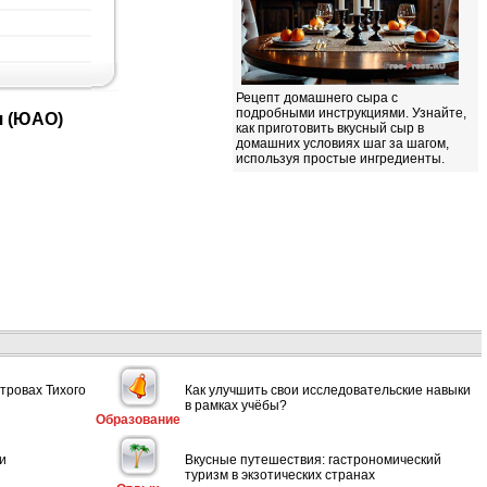
Рецепт домашнего сыра с
подробными инструкциями. Узнайте,
я (ЮАО)
как приготовить вкусный сыр в
домашних условиях шаг за шагом,
используя простые ингредиенты.
тровах Тихого
Как улучшить свои исследовательские навыки
в рамках учёбы?
Образование
и
Вкусные путешествия: гастрономический
туризм в экзотических странах