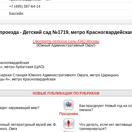
+7 (495) 397-64-14
Бассейн.
 проезда - Детский сад №1719, метро Красногвардейска
Смотреть детские сады ЮАО Москвы
(Южный Административный Округ)
Красногвардейская
», метро Арбатская (ЦАО)
нарная Станция Южного Административного Округа, метро Царицыно
цы-А», метро Красногвардейская
НОВЫЕ ПУБЛИКАЦИИ ПО РУБРИКАМ
Как празднуют Новый год на ос
видят окружающий мир?
океана?
Праздники
енный литературный музей им. Ф.
Что делать, если нет мотиваци
кого. Омск
тренироваться?