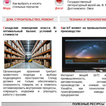
Государственный
Как выбрать и носить
литературный музей им. Ф. 
стильные перчатки
Мода
Досуг
Достоевского. Омск
ДОМ, СТРОИТЕЛЬСТВО, РЕМОНТ
ТЕХНИКА И ТЕХНОЛОГИИ
Складские помещения класса B:
Как IoT влияет на промышленность и
оптимальный баланс условий и
производство
стоимости
Организация хранения требует
грамотного подхода к выбору
Интернет вещей (IoT) м
подходящего пространства. Склад
промышленность, пов
должен не только обеспечивать
автоматизацию, оптими
сохранность товаров, но и помогать
производство и снижая зат
оптимизировать внутренние процессы,
Узнайте, как технологи
сокращать издержки и упрощать
трансформируют заво
работу с грузами.
предприятия.
ПОЛЕЗНЫЕ РЕСУРСЫ