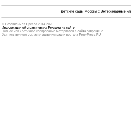
Детские сады Москвы
::
Ветеринарные кл
© Независимая Пресса 2014-2026
Информация об ограничениях
Реклама на сайте
Полное или частичное копирование материалов с сайта запрещено
без письменного согласия администрации портала Free-Press.RU