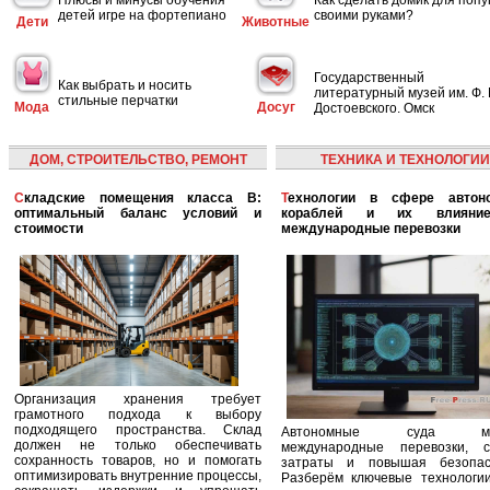
детей игре на фортепиано
своими руками?
Дети
Животные
Государственный
Как выбрать и носить
литературный музей им. Ф. 
стильные перчатки
Мода
Досуг
Достоевского. Омск
ДОМ, СТРОИТЕЛЬСТВО, РЕМОНТ
ТЕХНИКА И ТЕХНОЛОГИИ
Складские помещения класса B:
Технологии в сфере автономных
оптимальный баланс условий и
кораблей и их влияни
стоимости
международные перевозки
Организация хранения требует
грамотного подхода к выбору
подходящего пространства. Склад
Автономные суда ме
должен не только обеспечивать
международные перевозки, с
сохранность товаров, но и помогать
затраты и повышая безопасн
оптимизировать внутренние процессы,
Разберём ключевые технологи