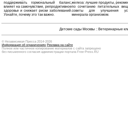
поддерживать гормональный баланс,
железа: лучшие продукты, реком
влияет на самочувствие, репродуктивное
по сочетанию питательных вещ
здоровье и снижает риски заболеваний.
советы для улучшения усв
Узнайте, почему это так важно.
минерала организмом.
Детские сады Москвы
::
Ветеринарные кл
© Независимая Пресса 2014-2026
Информация об ограничениях
Реклама на сайте
Полное или частичное копирование материалов с сайта запрещено
без письменного согласия администрации портала Free-Press.RU