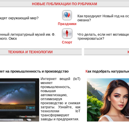
НОВЫЕ ПУБЛИКАЦИИ ПО РУБРИКАМ
Как празднуют Новый год на ос
видят окружающий мир?
океана?
Праздники
енный литературный музей им. Ф.
Что делать, если нет мотиваци
кого. Омск
тренироваться?
Спорт
ТЕХНИКА И ТЕХНОЛОГИИ
лияет на промышленность и производство
Как подобрать натураль
Интернет вещей (IoT)
меняет
промышленность,
повышая
автоматизацию,
оптимизируя
производство и снижая
затраты. Узнайте, как
технологии IoT
трансформируют
заводы и предприятия.