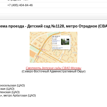
+7 (495) 404-84-46
Схема проезда - Детский сад №1128, метро Отрадное (СВ
Смотреть детские сады СВАО Москвы
(Северо-Восточный Административный Округ)
сносельская (ЦАО)
ская (ЦАО)
ленская (ЦАО)
», метро Арбатская (ЦАО)