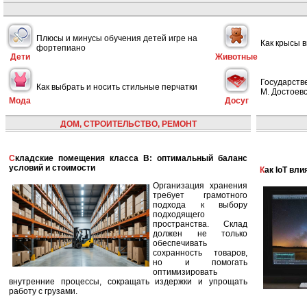
Плюсы и минусы обучения детей игре на
Как крысы 
фортепиано
Дети
Животные
Государств
Как выбрать и носить стильные перчатки
М. Достоевс
Мода
Досуг
ДОМ, СТРОИТЕЛЬСТВО, РЕМОНТ
Складские помещения класса B: оптимальный баланс
условий и стоимости
Как IoT в
Организация хранения
требует грамотного
подхода к выбору
подходящего
пространства. Склад
должен не только
обеспечивать
сохранность товаров,
но и помогать
оптимизировать
внутренние процессы, сокращать издержки и упрощать
работу с грузами.