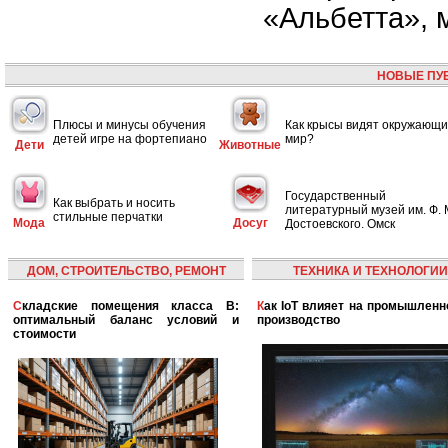
«Альбетта», 
НОВЫЕ ПУ
Плюсы и минусы обучения
Как крысы видят окружающ
детей игре на фортепиано
мир?
Дети
Животные
Государственный
Как выбрать и носить
литературный музей им. Ф. 
стильные перчатки
Мода
Досуг
Достоевского. Омск
ДОМ, СТРОИТЕЛЬСТВО, РЕМОНТ
ТЕХНИКА И ТЕХНОЛОГИИ
Складские помещения класса B:
Как IoT влияет на промышленность и
оптимальный баланс условий и
производство
стоимости