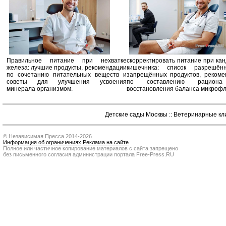
Правильное питание при нехватке
скорректировать питание при ка
железа: лучшие продукты, рекомендации
кишечника: список разрешё
по сочетанию питательных веществ и
запрещённых продуктов, рекоме
советы для улучшения усвоения
по составлению рацион
минерала организмом.
восстановления баланса микроф
Детские сады Москвы
::
Ветеринарные кл
© Независимая Пресса 2014-2026
Информация об ограничениях
Реклама на сайте
Полное или частичное копирование материалов с сайта запрещено
без письменного согласия администрации портала Free-Press.RU