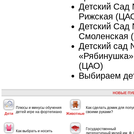
Детский Сад 
Рижская (ЦА
Детский Сад 
Смоленская 
Детский сад
«Рябинушка»,
(ЦАО)
Выбираем де
НОВЫЕ ПУ
Плюсы и минусы обучения
Как сделать домик для попу
детей игре на фортепиано
своими руками?
Дети
Животные
Государственный
Как выбрать и носить
литературный музей им. Ф. 