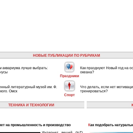
НОВЫЕ ПУБЛИКАЦИИ ПО РУБРИКАМ
м аквариума лучше выбрать:
Как празднуют Новый год на о
нусы
океана?
Праздники
енный литературный музей им. Ф.
Что делать, если нет мотивац
кого. Омск
тренироваться?
Спорт
ТЕХНИКА И ТЕХНОЛОГИИ
лияет на промышленность и производство
Как подобрать натураль
Интернет вещей (IoT)