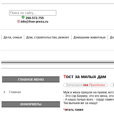
266-572-755
info@free-press.ru
Дети, семья
Дом, строительство, ремонт
Домашние животные
До
Тост за милых дам
ГЛАВНОЕ МЕНЮ
Категория
Праздники
Главная
Муж и жена пришли на прием, кот
- Это сэр Беркер, это его жена, эт
- А наша лучше всех, - гордо заме
Так выпьем же за нашу!
ИНФОРМЕРЫ
Читать также