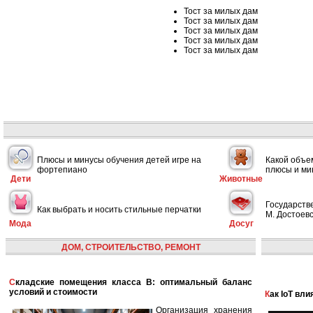
Тост за милых дам
Тост за милых дам
Тост за милых дам
Тост за милых дам
Тост за милых дам
Плюсы и минусы обучения детей игре на
Какой объе
фортепиано
плюсы и ми
Дети
Животные
Государств
Как выбрать и носить стильные перчатки
М. Достоевс
Мода
Досуг
ДОМ, СТРОИТЕЛЬСТВО, РЕМОНТ
Складские помещения класса B: оптимальный баланс
условий и стоимости
Как IoT в
Организация хранения