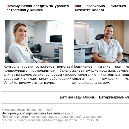
Почему важно следить за уровнем
Как правильно питаться при
эстрогенов у женщин
нехватке железа
Контроль уровня эстрогенов помогает
Правильное питание при не
поддерживать гормональный баланс,
железа: лучшие продукты, реком
влияет на самочувствие, репродуктивное
по сочетанию питательных вещ
здоровье и снижает риски заболеваний.
советы для улучшения усв
Узнайте, почему это так важно.
минерала организмом.
Детские сады Москвы
::
Ветеринарные кл
© Независимая Пресса 2014-2026
Информация об ограничениях
Реклама на сайте
Полное или частичное копирование материалов с сайта запрещено
без письменного согласия администрации портала Free-Press.RU