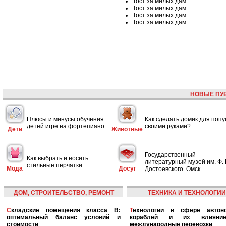
Тост за милых дам
Тост за милых дам
Тост за милых дам
Тост за милых дам
НОВЫЕ ПУ
Плюсы и минусы обучения
Как сделать домик для попу
детей игре на фортепиано
своими руками?
Дети
Животные
Государственный
Как выбрать и носить
литературный музей им. Ф. 
стильные перчатки
Мода
Досуг
Достоевского. Омск
ДОМ, СТРОИТЕЛЬСТВО, РЕМОНТ
ТЕХНИКА И ТЕХНОЛОГИИ
Складские помещения класса B:
Технологии в сфере автономных
оптимальный баланс условий и
кораблей и их влияни
стоимости
международные перевозки