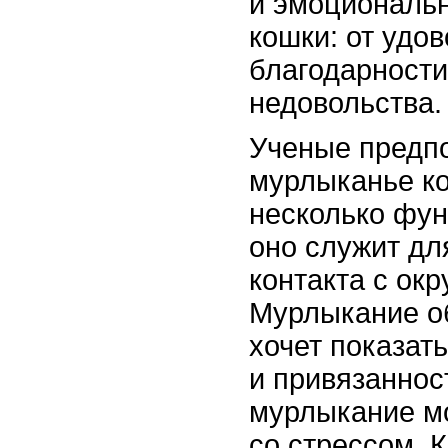
и эмоциональ
кошки: от удов
благодарности
недовольства.
Ученые предпо
мурлыканье к
несколько фун
оно служит дл
контакта с ок
Мурлыкание об
хочет показат
и привязаннос
мурлыкание м
со стрессом. 