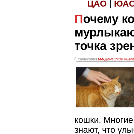
ЦАО
|
ЮА
Почему кошки
мурлыкаю
точка зре
Категория
Домашние живо
кошки. Многие
знают, что ул