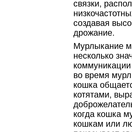
связки, распо
низкочастотны
создавая высо
дрожание.
Мурлыкание м
несколько зна
коммуникации 
во время мур
кошка общаетс
котятами, выр
доброжелатель
когда кошка м
кошкам или л