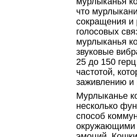
мурлыканья ко
что мурлыкание
сокращения и
голосовых свя
мурлыканья к
звуковые вибр
25 до 150 герц
частотой, кот
заживлению и 
Мурлыканье к
несколько фун
способ коммун
окружающими 
эмоций. Кошки