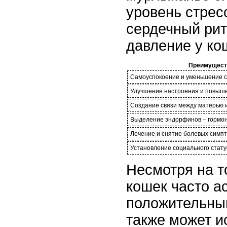
уровень стрес
сердечный рит
давление у ко
Преимущест
Самоуспокоение и уменьшение с
Улучшение настроения и повыш
Создание связи между матерью 
Выделение эндорфинов – гормон
Лечение и снятие болевых симпт
Установление социального статус
Несмотря на т
кошек часто а
положительны
также может и