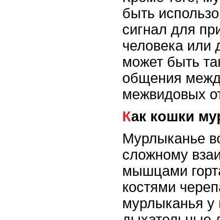
быть использо
сигнал для пр
человека или 
может быть та
общения межд
межвидовых о
Как кошки м
Мурлыканье во
сложному вза
мышцами горт
костями череп
мурлыканья у 
дыхательные д