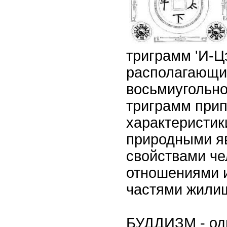
триграмм 'И-Цз
располагающи
восьмиугольно
триграмм при
характеристик
природными я
свойствами ч
отношениями и 
частями жили
БУДДИЗМ - одн