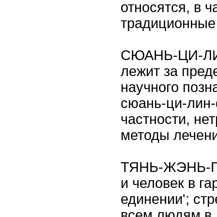
относятся, в ч
традиционные
СЮАНЬ-ЦИ-ЛИН
лежит за пред
научного позн
сюань-ци-лин-
частности, не
методы лечени
ТЯНЬ-ЖЭНЬ-ГО
и человек в г
единении'; ст
всем людям в 