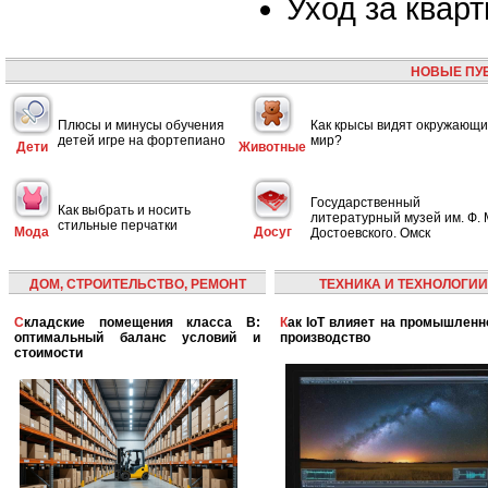
Уход за квар
НОВЫЕ ПУ
Плюсы и минусы обучения
Как крысы видят окружающ
детей игре на фортепиано
мир?
Дети
Животные
Государственный
Как выбрать и носить
литературный музей им. Ф. 
стильные перчатки
Мода
Досуг
Достоевского. Омск
ДОМ, СТРОИТЕЛЬСТВО, РЕМОНТ
ТЕХНИКА И ТЕХНОЛОГИИ
Складские помещения класса B:
Как IoT влияет на промышленность и
оптимальный баланс условий и
производство
стоимости