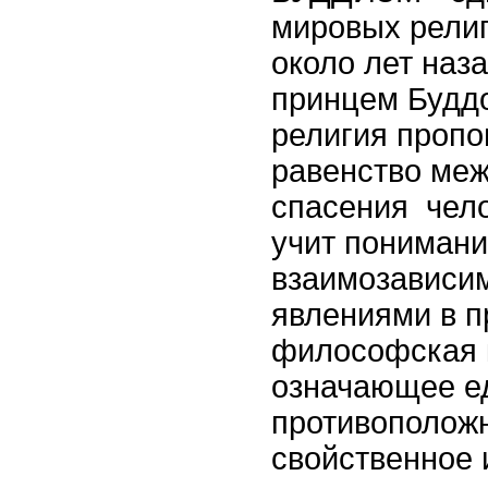
мировых религ
около лет наз
принцем Будд
религия пропо
равенство меж
спасения чело
учит пониман
взаимозависи
явлениями в п
философская 
означающее е
противоположн
свойственное 