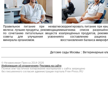
Правильное питание при нехватке
скорректировать питание при ка
железа: лучшие продукты, рекомендации
кишечника: список разрешё
по сочетанию питательных веществ и
запрещённых продуктов, рекоме
советы для улучшения усвоения
по составлению рацион
минерала организмом.
восстановления баланса микроф
Детские сады Москвы
::
Ветеринарные кл
© Независимая Пресса 2014-2026
Информация об ограничениях
Реклама на сайте
Полное или частичное копирование материалов с сайта запрещено
без письменного согласия администрации портала Free-Press.RU