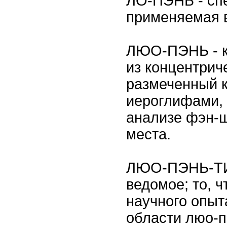
ЛО-ПЭНЬ - сп
применяемая 
ЛЮО-ПЭНЬ - к
из концентриче
размеченный 
иероглифами,
анализе фэн-ш
места.
ЛЮО-ПЭНЬ-ТИН
ведомое; то, ч
научного опыта
области люо-п