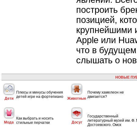
построить бре
позицией, кот
крупнейшими и
Apple или Hua
что в будущем
слышать о нов
НОВЫЕ ПУ
Плюсы и минусы обучения
Почему хамелеон не
детей игре на фортепиано
двигается?
Дети
Животные
Государственный
Как выбрать и носить
литературный музей им. Ф. 
Мода
Досуг
стильные перчатки
Достоевского. Омск