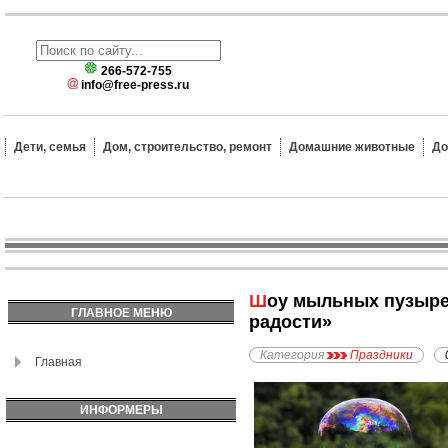
266-572-755
info@free-press.ru
Дети, семья
Дом, строительство, ремонт
Домашние животные
До
Шоу мыльных пузырей «Удивительное, фантастическое, научное и путешествие полное
ГЛАВНОЕ МЕНЮ
радости»
Категория
Праздники
Главная
ИНФОРМЕРЫ