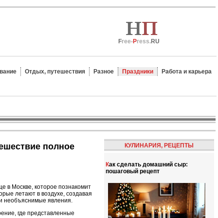
F
ree-
P
ress.
RU
вание
Отдых, путешествия
Разное
Праздники
Работа и карьера
КУЛИНАРИЯ, РЕЦЕПТЫ
Как сделать домашний сыр:
пошаговый рецепт
е в Москве, которое познакомит
рые летают в воздухе, создавая
 и необъяснимые явления.
рение, где представленные