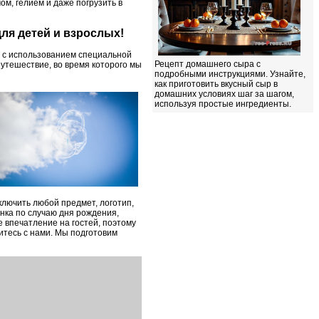
м, гелием и даже погрузить в
ля детей и взрослых!
 с использованием специальной
Рецепт домашнего сыра с
утешествие, во время которого мы
подробными инструкциями. Узнайте,
как приготовить вкусный сыр в
домашних условиях шаг за шагом,
используя простые ингредиенты.
лючить любой предмет, логотип,
инка по случаю дня рождения,
е впечатление на гостей, поэтому
житесь с нами. Мы подготовим