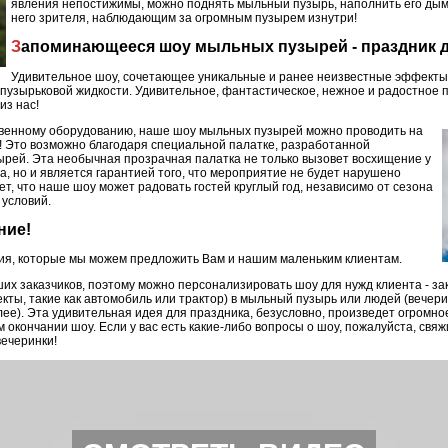
явления непостижимы, можно поднять мыльный пузырь, наполнить его дымо
него зрителя, наблюдающим за огромным пузырем изнутри!
Запоминающееся шоу мыльных пузырей - праздник д
Удивительное шоу, сочетающее уникальные и ранее неизвестные эффекты
узырьковой жидкости. Удивительное, фантастическое, нежное и радостное п
из нас!
твенному оборудованию, наше шоу мыльных пузырей можно проводить на
у! Это возможно благодаря специальной палатке, разработанной
рей. Эта необычная прозрачная палатка не только вызовет восхищение у
а, но и является гарантией того, что мероприятие не будет нарушено
т, что наше шоу может радовать гостей круглый год, независимо от сезона
 условий.
ние!
ия, которые мы можем предложить Вам и нашим маленьким клиентам.
х заказчиков, поэтому можно персонализировать шоу для нужд клиента - зак
кты, такие как автомобиль или трактор) в мыльный пузырь или людей (вечер
лее). Эта удивительная идея для праздника, безусловно, произведет огромно
 окончании шоу. Если у вас есть какие-либо вопросы о шоу, пожалуйста, свя
вечеринки!