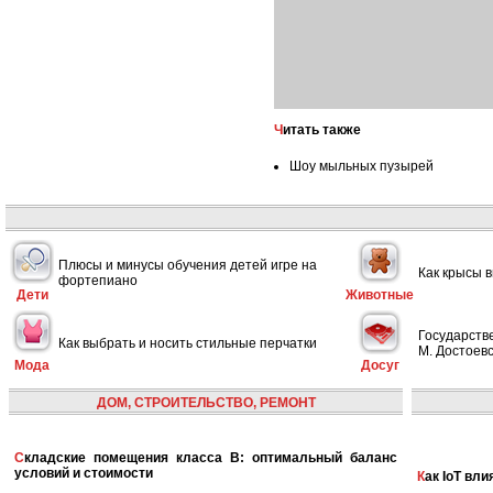
Читать также
Шоу мыльных пузырей
Плюсы и минусы обучения детей игре на
Как крысы 
фортепиано
Дети
Животные
Государств
Как выбрать и носить стильные перчатки
М. Достоевс
Мода
Досуг
ДОМ, СТРОИТЕЛЬСТВО, РЕМОНТ
Складские помещения класса B: оптимальный баланс
условий и стоимости
Как IoT в