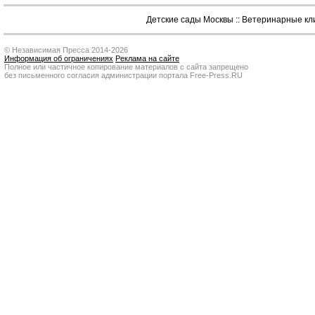
Детские сады Москвы
::
Ветеринарные кл
© Независимая Пресса 2014-2026
Информация об ограничениях
Реклама на сайте
Полное или частичное копирование материалов с сайта запрещено
без письменного согласия администрации портала Free-Press.RU