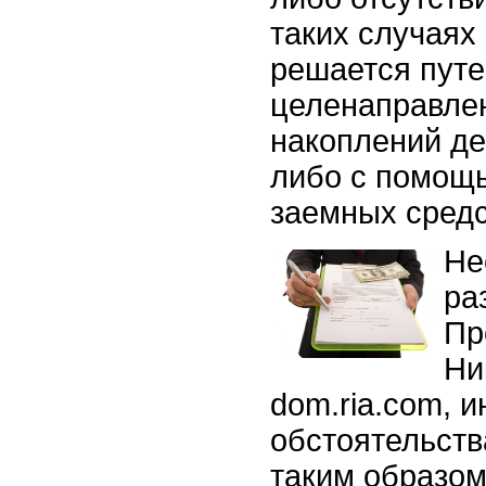
таких случаях
решается пут
целенаправле
накоплений д
либо с помощ
заемных средс
Не
ра
Пр
Ни
dom.ria.com, 
обстоятельст
таким образом