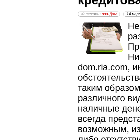
кредитов
Категория
Дом
14 мар
Не
ра
Пр
Ни
dom.ria.com, 
обстоятельст
таким образом
различного ви
наличные ден
всегда предст
возможным, из
либо отсутстви