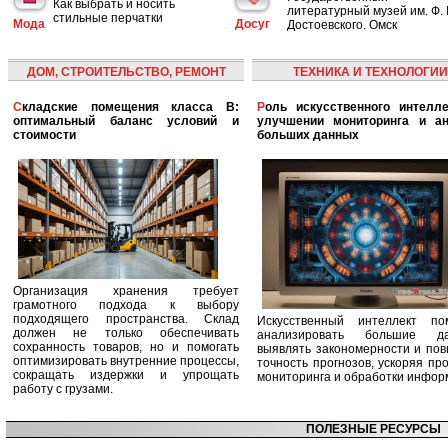
Как выбрать и носить
литературный музей им. Ф. 
стильные перчатки
Мода
Досуг
Достоевского. Омск
ДОМ, СТРОИТЕЛЬСТВО, РЕМОНТ
ТЕХНИКА И ТЕХНОЛОГИИ
Складские помещения класса B:
Роль искусственного интеллекта в
оптимальный баланс условий и
улучшении мониторинга и ан
стоимости
больших данных
Организация хранения требует
грамотного подхода к выбору
подходящего пространства. Склад
Искусственный интеллект по
должен не только обеспечивать
анализировать большие да
сохранность товаров, но и помогать
выявлять закономерности и по
оптимизировать внутренние процессы,
точность прогнозов, ускоряя пр
сокращать издержки и упрощать
мониторинга и обработки инфор
работу с грузами.
ПОЛЕЗНЫЕ РЕСУРСЫ