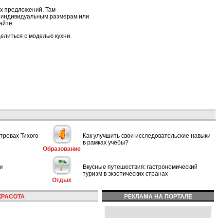
ых предложений. Там
о индивидуальным размерам или
айте.
елиться с моделью кухни.
тровах Тихого
Как улучшить свои исследовательские навыки
в рамках учёбы?
Образование
и
Вкусные путешествия: гастрономический
туризм в экзотических странах
Отдых
КРАСОТА
РЕКЛАМА НА ПОРТАЛЕ