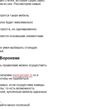
их стилях, которые существуют.
ом из них. Рассмотрим самые
отрится такая мебель
 она будет максимально
я проста, но одновременно
являются основными элементами.
 не умея выбирать стоящую
вья.
в Воронеже
ясь правилами можно осуществить
поисковик
www.google.ru
ru и
чтобы не ошибиться.
первых, если осуществив замеры
лы, то есть возможность
ения, купленная мебель идеально
ь
найти много полезной