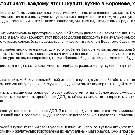
 стоит знать каждому, чтобы купить кухню в Воронеже, 
дбирать мебель нужно осуществить замер кухонного помещения, так как это бу
ально точно в ином случае могут начаться неприятности с тем, что уже куп
 для помещения. Стоит также заранее задуматься над тем, сколько средств 
 быть максимально просторной и удобной с функциональной точки зрения. Пр
ас, а целиком наоборот, этот процесс должен проходить максимально комфо
, которые сейчас будут рассмотрены, а где купить кухню в Воронеже будет то
м с мебельной столешницы. Для того чтобы ее было легко мыть, она должна б
ать только мебель выполненную из ламинированного древесно –стружечного 
ть аккуратно задекорированы, таким образом общая картина помещения буде
дого желающего есть возможность подобрать разный корпус кухни. Чаще всег
бы защитить мебель от воздействий из вне его сушат, а далее обрабатывают
екс весьма популярен и не случайно, ведь он меньше подвержен воздействия 
ь из этих двух материалов, то свой выбор стоит отдать более дорогому, одн
то есть возможность приобрести ДСП, но обязательно стоит попросить серти
в.
ачастую они изготовлены из ДСП. В свою очередь его покрывают меламином. Н
 внешний вид. Современный ДСП усовершенствовали и он является неплохим
алей в кухне, которым стоит уделить внимание. Главное тут помнить, что в
ойкими и желательно изготовлены из натуральных материалов. Кухни под за