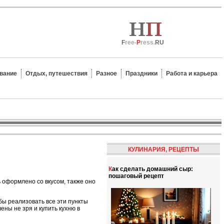
F
ree-
P
ress.
RU
вание
Отдых, путешествия
Разное
Праздники
Работа и карьера
КУЛИНАРИЯ, РЕЦЕПТЫ
Как сделать домашний сыр:
пошаговый рецепт
 оформлено со вкусом, также оно
бы реализовать все эти пункты
ны не зря и купить кухню в