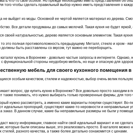
мать что-то свое особое. Но прежде необходимо иметь представления об общ
для того чтобы сделать правильный выбор нужно иметь представления о кажд
да не выйдет из моды. Основной ее чертой является материал из дерева. См
обство. Все детали продуманы до самых мелочей. Такая кухня не будет яркой,
тся своей натуральностью, дерево является основным элементом. Такая кухн
к, то это полная противоположность предыдущему. Металл, стекло и хром - 
и должны быть расставлены со вкусом, тут важно не переборщить.
каталог кухонь в Воронеже - довольно частые запросы в интернете. Однако,
о с функциональной стороны неудобную мебель, но еще и опасную для здоро
качественную мебель для своего кухонного помещения 
ающиеся особым качеством, стилем и надежностью, выбор очень велик пользу
кает вопрос, где купить кухню в Воронеже? Все довольно просто заходим в 
т также понимать, что нужно выбирать только проверенные фирмы, для того 
торый нужно рассмотреть, а именно какие варианты покупки существуют. Во-
 от идеальных пропорций, существуют какие-то неровности и неправильные уг
на заказ. В данном случае, какие бы неправильные размеры не были у помещ
ыдаст массу информации, главное найти свой идеальный вариант и не сделат
ми, которые были описаны выше, это реализовать просто. В каталоге можно 
 стилей, разного качества, а также более детально ознакомится с ценами.