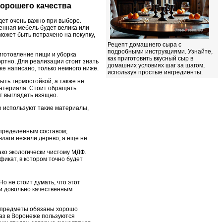
хорошего качества
дет очень важно при выборе.
ленная мебель будет велика или
может быть потрачено на покупку,
Рецепт домашнего сыра с
подробными инструкциями. Узнайте,
иготовление пищи и уборка
как приготовить вкусный сыр в
ртно. Для реализации стоит знать
домашних условиях шаг за шагом,
же написано, только немного ниже.
используя простые ингредиенты.
ыть термостойкой, а также не
материала. Стоит обращать
т выглядеть изящно.
о используют такие материалы,
 определенным составом;
влаги нежили дерево, а еще не
ако экологически чистому МДФ.
фикат, в котором точно будет
о не стоит думать, что этот
 и довольно качественным
се предметы обязаны хорошо
каз в Воронеже пользуются