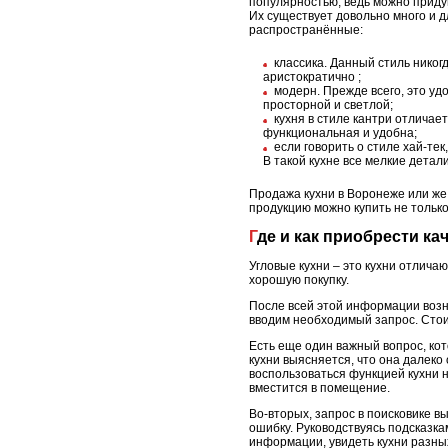
популярностью, ведь можно приду
Их существует довольно много и 
распространённые:
классика. Данный стиль никог
аристократично ;
модерн. Прежде всего, это уд
просторной и светлой;
кухня в стиле кантри отличае
функциональная и удобна;
если говорить о стиле хай-те
В такой кухне все мелкие детал
Продажа кухни в Воронеже или же 
продукцию можно купить не тольк
Где и как приобрести 
Угловые кухни – это кухни отлич
хорошую покупку.
После всей этой информации возни
вводим необходимый запрос. Стои
Есть еще один важный вопрос, ко
кухни выясняется, что она далеко
воспользоваться функцией кухни 
вместится в помещение.
Во-вторых, запрос в поисковике в
ошибку. Руководствуясь подсказка
информации, увидеть кухни разных