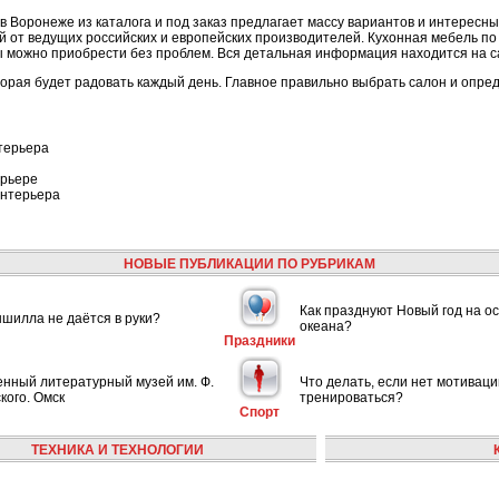
 в Воронеже из каталога и под заказ предлагает массу вариантов и интересн
й от ведущих российских и европейских производителей. Кухонная мебель п
 можно приобрести без проблем. Вся детальная информация находится на с
торая будет радовать каждый день. Главное правильно выбрать салон и опред
терьера
ерьере
интерьера
НОВЫЕ ПУБЛИКАЦИИ ПО РУБРИКАМ
Как празднуют Новый год на ос
шилла не даётся в руки?
океана?
Праздники
енный литературный музей им. Ф.
Что делать, если нет мотиваци
кого. Омск
тренироваться?
Спорт
ТЕХНИКА И ТЕХНОЛОГИИ