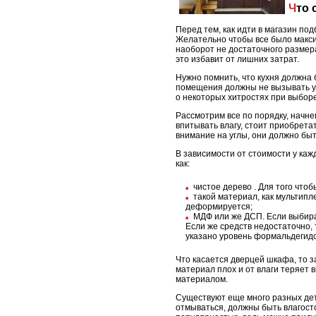
Что
Перед тем, как идти в магазин по
Желательно чтобы все было максим
наоборот не достаточного размера
это избавит от лишних затрат.
Нужно помнить, что кухня должна
помещения должны не вызывать уж
о некоторых хитростях при выборе
Рассмотрим все по порядку, начне
впитывать влагу, стоит приобрет
внимание на углы, они должно бы
В зависимости от стоимости у каж
как:
чистое дерево . Для того что
такой материал, как мультипл
деформируется;
МДФ или же ДСП. Если выбират
Если же средств недостаточно, 
указано уровень формальдегидо
Что касается дверцей шкафа, то з
материал плох и от влаги теряет
материалом.
Существуют еще много разных дет
отмываться, должны быть влагост