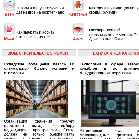
Плюсы и минусы обучения
Как сделать домик для попу
детей игре на фортепиано
своими руками?
Дети
Животные
Государственный
Как выбрать и носить
литературный музей им. Ф. 
стильные перчатки
Мода
Досуг
Достоевского. Омск
ДОМ, СТРОИТЕЛЬСТВО, РЕМОНТ
ТЕХНИКА И ТЕХНОЛОГИИ
Складские помещения класса B:
Технологии в сфере автономных
оптимальный баланс условий и
кораблей и их влияни
стоимости
международные перевозки
Организация хранения требует
грамотного подхода к выбору
подходящего пространства. Склад
Автономные суда ме
должен не только обеспечивать
международные перевозки, с
сохранность товаров, но и помогать