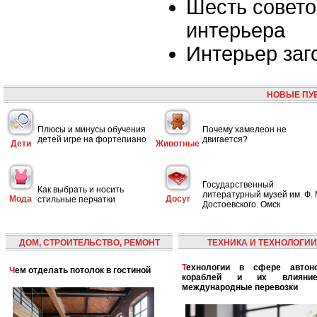
Шесть совето
интерьера
Интерьер заг
НОВЫЕ ПУ
Плюсы и минусы обучения
Почему хамелеон не
детей игре на фортепиано
двигается?
Дети
Животные
Государственный
Как выбрать и носить
литературный музей им. Ф. 
Мода
Досуг
стильные перчатки
Достоевского. Омск
ДОМ, СТРОИТЕЛЬСТВО, РЕМОНТ
ТЕХНИКА И ТЕХНОЛОГИИ
Технологии в сфере автономных
Чем отделать потолок в гостиной
кораблей и их влияни
международные перевозки