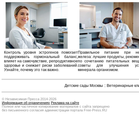
Контроль уровня эстрогенов помогает
Правильное питание при не
поддерживать гормональный баланс,
железа: лучшие продукты, реком
влияет на самочувствие, репродуктивное
по сочетанию питательных вещ
здоровье и снижает риски заболеваний.
советы для улучшения усв
Узнайте, почему это так важно.
минерала организмом.
Детские сады Москвы
::
Ветеринарные кл
© Независимая Пресса 2014-2026
Информация об ограничениях
Реклама на сайте
Полное или частичное копирование материалов с сайта запрещено
без письменного согласия администрации портала Free-Press.RU