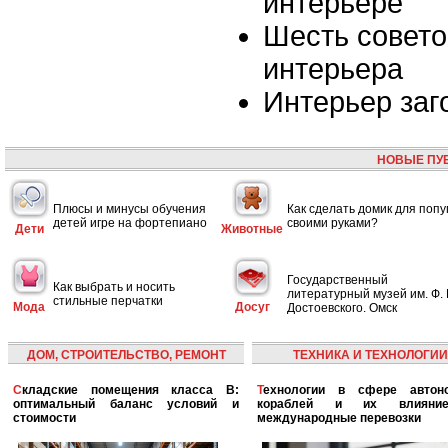
интерьере
Шесть совето
интерьера
Интерьер заг
НОВЫЕ ПУ
Плюсы и минусы обучения
Как сделать домик для попу
детей игре на фортепиано
своими руками?
Дети
Животные
Государственный
Как выбрать и носить
литературный музей им. Ф. 
стильные перчатки
Мода
Досуг
Достоевского. Омск
ДОМ, СТРОИТЕЛЬСТВО, РЕМОНТ
ТЕХНИКА И ТЕХНОЛОГИИ
Складские помещения класса B:
Технологии в сфере автономных
оптимальный баланс условий и
кораблей и их влияни
стоимости
международные перевозки