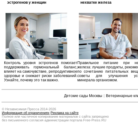
эстрогенов у женщин
нехватке железа
Контроль уровня эстрогенов помогает
Правильное питание при не
поддерживать гормональный баланс,
железа: лучшие продукты, реком
влияет на самочувствие, репродуктивное
по сочетанию питательных вещ
здоровье и снижает риски заболеваний.
советы для улучшения усв
Узнайте, почему это так важно.
минерала организмом.
Детские сады Москвы
::
Ветеринарные кл
© Независимая Пресса 2014-2026
Информация об ограничениях
Реклама на сайте
Полное или частичное копирование материалов с сайта запрещено
без письменного согласия администрации портала Free-Press.RU