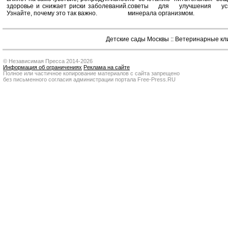
здоровье и снижает риски заболеваний.
советы для улучшения усв
Узнайте, почему это так важно.
минерала организмом.
Детские сады Москвы
::
Ветеринарные кл
© Независимая Пресса 2014-2026
Информация об ограничениях
Реклама на сайте
Полное или частичное копирование материалов с сайта запрещено
без письменного согласия администрации портала Free-Press.RU