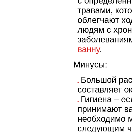
с определен
травами, кот
облегчают хо
людям с хро
заболевания
ванну
.
Минусы:
Большой рас
составляет о
Гигиена – ес
принимают ва
необходимо 
следующим ч