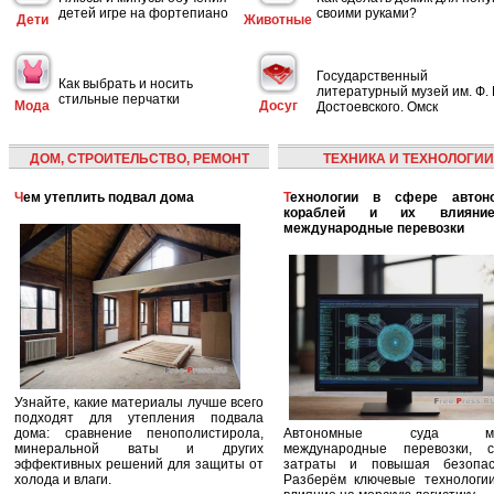
детей игре на фортепиано
своими руками?
Дети
Животные
Государственный
Как выбрать и носить
литературный музей им. Ф. 
стильные перчатки
Мода
Досуг
Достоевского. Омск
ДОМ, СТРОИТЕЛЬСТВО, РЕМОНТ
ТЕХНИКА И ТЕХНОЛОГИИ
Чем утеплить подвал дома
Технологии в сфере автономных
кораблей и их влияни
международные перевозки
Узнайте, какие материалы лучше всего
подходят для утепления подвала
дома: сравнение пенополистирола,
Автономные суда ме
минеральной ваты и других
международные перевозки, с
эффективных решений для защиты от
затраты и повышая безопасн
холода и влаги.
Разберём ключевые технологи