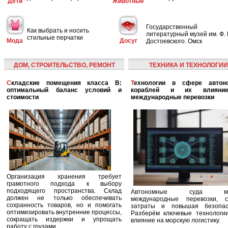
Дети
Животные
Государственный
Как выбрать и носить
литературный музей им. Ф. 
стильные перчатки
Мода
Досуг
Достоевского. Омск
ДОМ, СТРОИТЕЛЬСТВО, РЕМОНТ
ТЕХНИКА И ТЕХНОЛОГИИ
Складские помещения класса B:
Технологии в сфере автономных
оптимальный баланс условий и
кораблей и их влияни
стоимости
международные перевозки
Организация хранения требует
грамотного подхода к выбору
подходящего пространства. Склад
Автономные суда ме
должен не только обеспечивать
международные перевозки, с
сохранность товаров, но и помогать
затраты и повышая безопасн
оптимизировать внутренние процессы,
Разберём ключевые технологи
сокращать издержки и упрощать
влияние на морскую логистику.
работу с грузами.