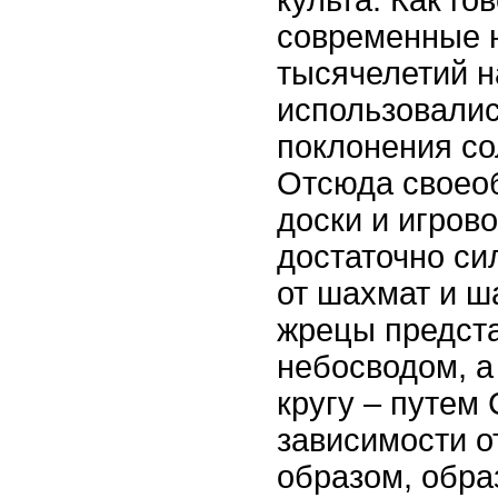
культа. Как го
современные 
тысячелетий н
использовалис
поклонения с
Отсюда своео
доски и игров
достаточно с
от шахмат и ш
жрецы предста
небосводом, а
кругу – путем 
зависимости о
образом, обра