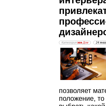
интерьер
привлека
професси
дизайнер
Категория
Дом
24 янв
позволяет мат
положение, то