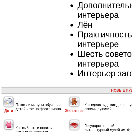
Дополнитель
интерьера
Лён
Практичность
интерьере
Шесть совето
интерьера
Интерьер заг
НОВЫЕ ПУ
Плюсы и минусы обучения
Как сделать домик для попу
детей игре на фортепиано
своими руками?
Дети
Животные
Государственный
Как выбрать и носить
литературный музей им. Ф. 
стильные перчатки