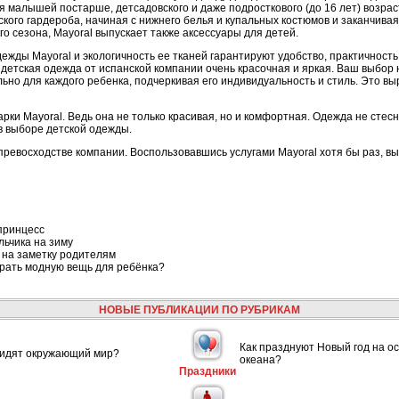
я малышей постарше, детсадовского и даже подросткового (до 16 лет) возрас
ского гардероба, начиная с нижнего белья и купальных костюмов и заканчива
го сезона, Mayoral выпускает также аксессуары для детей.
ежды Mayoral и экологичность ее тканей гарантируют удобство, практичность
 детская одежда от испанской компании очень красочная и яркая. Ваш выбор 
ьно для каждого ребенка, подчеркивая его индивидуальность и стиль. Это в
арки Mayoral. Ведь она не только красивая, но и комфортная. Одежда не стес
 в выборе детской одежды.
превосходстве компании. Воспользовавшись услугами Mayoral хотя бы раз, вы
принцесс
льчика на зиму
 на заметку родителям
брать модную вещь для ребёнка?
НОВЫЕ ПУБЛИКАЦИИ ПО РУБРИКАМ
Как празднуют Новый год на ос
видят окружающий мир?
океана?
Праздники