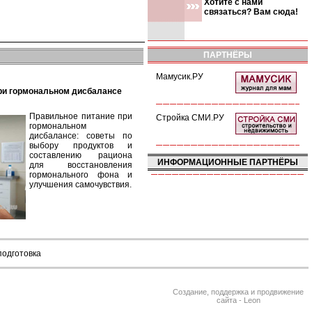
Хотите с нами
связаться? Вам сюда!
ПАРТНЁРЫ
Мамусик.РУ
при гормональном дисбалансе
Правильное питание при
Стройка СМИ.РУ
гормональном
дисбалансе: советы по
выбору продуктов и
составлению рациона
ИНФОРМАЦИОННЫЕ ПАРТНЁРЫ
для восстановления
гормонального фона и
улучшения самочувствия.
подготовка
Создание, поддержка и продвижение
сайта - Leon