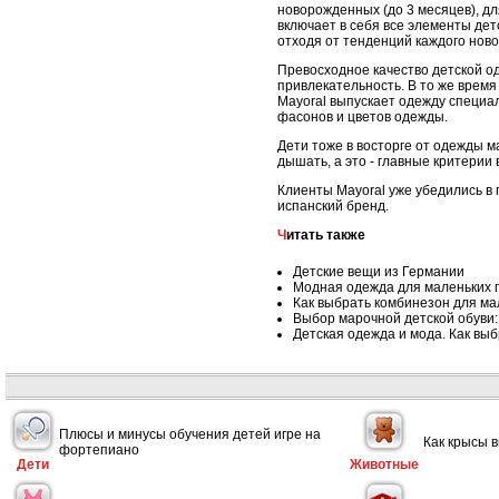
новорожденных (до 3 месяцев), дл
включает в себя все элементы дет
отходя от тенденций каждого ново
Превосходное качество детской од
привлекательность. В то же время
Mayoral выпускает одежду специал
фасонов и цветов одежды.
Дети тоже в восторге от одежды м
дышать, а это - главные критерии
Клиенты Mayoral уже убедились в 
испанский бренд.
Читать также
Детские вещи из Германии
Модная одежда для маленьких 
Как выбрать комбинезон для ма
Выбор марочной детской обуви:
Детская одежда и мода. Как вы
Плюсы и минусы обучения детей игре на
Как крысы 
фортепиано
Дети
Животные