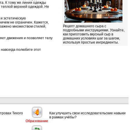
та. К тому же линия одежды
я теплой верхней одеждой. Не
 и эстетическую
ничем не ограничен. Кажется,
Рецепт домашнего сыра с
ыражено множеством стилей,
подробными инструкциями. Узнайте,
как приготовить вкусный сыр в
няет движения и позволяет телу
домашних условиях шаг за шагом,
используя простые ингредиенты.
 навсегда полюбите этот
тровах Тихого
Как улучшить свои исследовательские навыки
в рамках учёбы?
Образование