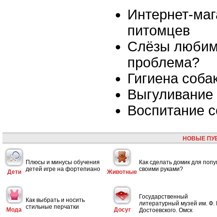
Интернет-маг
питомцев
Слёзы любим
проблема?
Гигиена соба
Выгуливание 
Воспитание с
НОВЫЕ ПУ
Плюсы и минусы обучения
Как сделать домик для попу
детей игре на фортепиано
своими руками?
Дети
Животные
Государственный
Как выбрать и носить
литературный музей им. Ф. 
стильные перчатки
Мода
Досуг
Достоевского. Омск