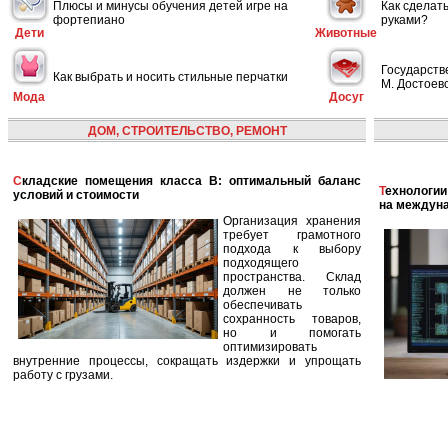
Плюсы и минусы обучения детей игре на
Как сделат
фортепиано
руками?
Дети
Животные
Государств
Как выбрать и носить стильные перчатки
М. Достоевс
Мода
Досуг
ДОМ, СТРОИТЕЛЬСТВО, РЕМОНТ
Складские помещения класса B: оптимальный баланс
Технологии в сфере автономных кораблей и их влияние
условий и стоимости
на междун
Организация хранения
требует грамотного
подхода к выбору
подходящего
пространства. Склад
должен не только
обеспечивать
сохранность товаров,
но и помогать
оптимизировать
внутренние процессы, сокращать издержки и упрощать
работу с грузами.