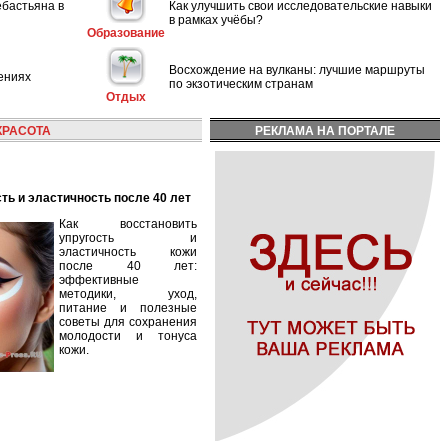
ебастьяна в
Как улучшить свои исследовательские навыки
в рамках учёбы?
Образование
Восхождение на вулканы: лучшие маршруты
ениях
по экзотическим странам
Отдых
КРАСОТА
РЕКЛАМА НА ПОРТАЛЕ
сть и эластичность после 40 лет
Как восстановить
упругость и
эластичность кожи
после 40 лет:
эффективные
методики, уход,
питание и полезные
советы для сохранения
молодости и тонуса
кожи.