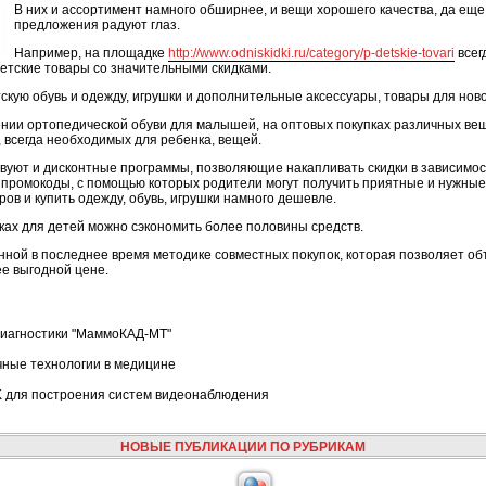
В них и ассортимент намного обширнее, и вещи хорошего качества, да еще
предложения радуют глаз.
Например, на площадке
http://www.odniskidki.ru/category/p-detskie-tovari
всег
етские товары со значительными скидками.
скую обувь и одежду, игрушки и дополнительные аксессуары, товары для но
нии ортопедической обуви для малышей, на оптовых покупках различных вещ
, всегда необходимых для ребенка, вещей.
твуют и дисконтные программы, позволяющие накапливать скидки в зависимос
промокоды, с помощью которых родители могут получить приятные и нужные 
ров и купить одежду, обувь, игрушки намного дешевле.
ках для детей можно сэкономить более половины средств.
анной в последнее время методике совместных покупок, которая позволяет о
ее выгодной цене.
иагностики "МаммоКАД-МТ"
чные технологии в медицине
 для построения систем видеонаблюдения
НОВЫЕ ПУБЛИКАЦИИ ПО РУБРИКАМ