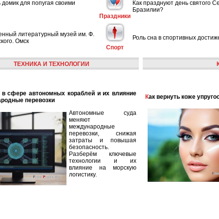
ь домик для попугая своими
Как празднуют день святого С
Бразилии?
Праздники
енный литературный музей им. Ф.
Роль сна в спортивных достиж
кого. Омск
Спорт
ТЕХНИКА И ТЕХНОЛОГИИ
Как вернуть коже упруго
ародные перевозки
Автономные суда
меняют
международные
перевозки, снижая
затраты и повышая
безопасность.
Разберём ключевые
технологии и их
влияние на морскую
логистику.