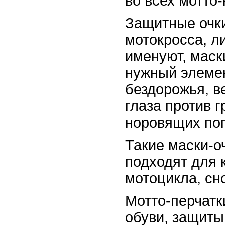
во всех мотто
Защитные очк
мотокросса, ли
именуют, маск
нужный элеме
бездорожья, 
глаза против г
норовящих поп
Такие маски-о
подходят для 
мотоцикла, сн
Мотто-перчатк
обуви, защиты