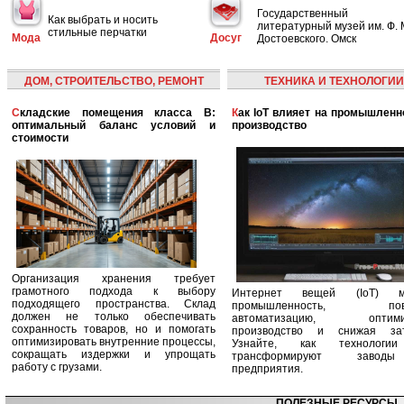
Государственный
Как выбрать и носить
литературный музей им. Ф. 
стильные перчатки
Мода
Досуг
Достоевского. Омск
ДОМ, СТРОИТЕЛЬСТВО, РЕМОНТ
ТЕХНИКА И ТЕХНОЛОГИИ
Складские помещения класса B:
Как IoT влияет на промышленность и
оптимальный баланс условий и
производство
стоимости
Организация хранения требует
грамотного подхода к выбору
Интернет вещей (IoT) м
подходящего пространства. Склад
промышленность, пов
должен не только обеспечивать
автоматизацию, оптими
сохранность товаров, но и помогать
производство и снижая зат
оптимизировать внутренние процессы,
Узнайте, как технологи
сокращать издержки и упрощать
трансформируют заво
работу с грузами.
предприятия.
ПОЛЕЗНЫЕ РЕСУРСЫ