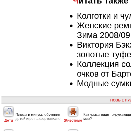
Читать также
Колготки и чу
Женские ремн
Зима 2008/09
Виктория Бэк
золотые туфе
Коллекция с
очков от Бар
Модные сумк
НОВЫЕ ПУ
Плюсы и минусы обучения
Как крысы видят окружающ
детей игре на фортепиано
мир?
Дети
Животные