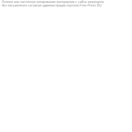
Полное или частичное копирование материалов с сайта запрещено
без письменного согласия администрации портала Free-Press.RU