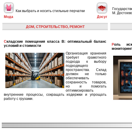
Государств
Как выбрать и носить стильные перчатки
М. Достоевс
Мода
Досуг
ДОМ, СТРОИТЕЛЬСТВО, РЕМОНТ
Складские помещения класса B: оптимальный баланс
Роль искусственного интеллекта в улучшении
условий и стоимости
мониторинг
Организация хранения
требует грамотного
подхода к выбору
подходящего
пространства. Склад
должен не только
обеспечивать
сохранность товаров,
но и помогать
оптимизировать
внутренние процессы, сокращать издержки и упрощать
работу с грузами.