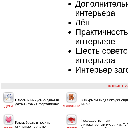
Дополнитель
интерьера
Лён
Практичность
интерьере
Шесть совето
интерьера
Интерьер заг
НОВЫЕ ПУ
Плюсы и минусы обучения
Как крысы видят окружающ
детей игре на фортепиано
мир?
Дети
Животные
Государственный
Как выбрать и носить
литературный музей им. Ф. 
стильные перчатки