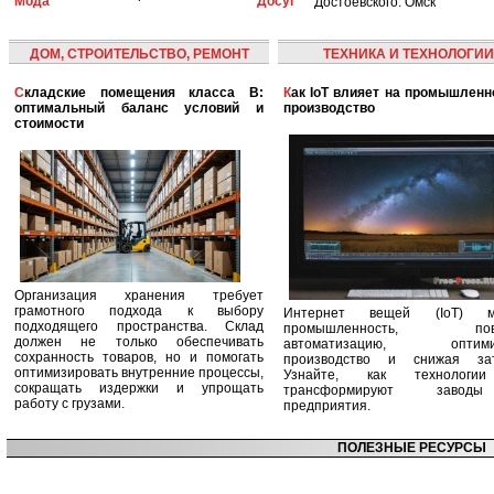
Мода
Досуг
Достоевского. Омск
ДОМ, СТРОИТЕЛЬСТВО, РЕМОНТ
ТЕХНИКА И ТЕХНОЛОГИИ
Складские помещения класса B:
Как IoT влияет на промышленность и
оптимальный баланс условий и
производство
стоимости
Организация хранения требует
грамотного подхода к выбору
Интернет вещей (IoT) м
подходящего пространства. Склад
промышленность, пов
должен не только обеспечивать
автоматизацию, оптими
сохранность товаров, но и помогать
производство и снижая зат
оптимизировать внутренние процессы,
Узнайте, как технологи
сокращать издержки и упрощать
трансформируют заво
работу с грузами.
предприятия.
ПОЛЕЗНЫЕ РЕСУРСЫ