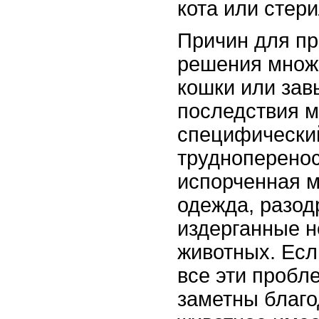
кота или стер
Причин для пр
решения множе
кошки или зав
последствия м
специфически
трудноперено
испорченная м
одежда, разод
издерганные н
животных. Есл
все эти пробл
заметны благо