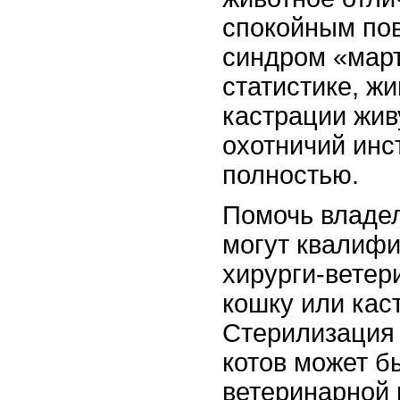
спокойным пов
синдром «март
статистике, ж
кастрации жив
охотничий инс
полностью.
Помочь владе
могут квалиф
хирурги-ветер
кошку или кас
Стерилизация 
котов может б
ветеринарной 