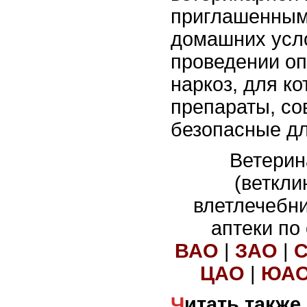
приглашенным
домашних усл
проведении о
наркоз, для к
препараты, с
безопасные дл
Ветерин
(веткли
влетлечебн
аптеки по
ВАО
|
ЗАО
|
ЦАО
|
ЮА
Читать также