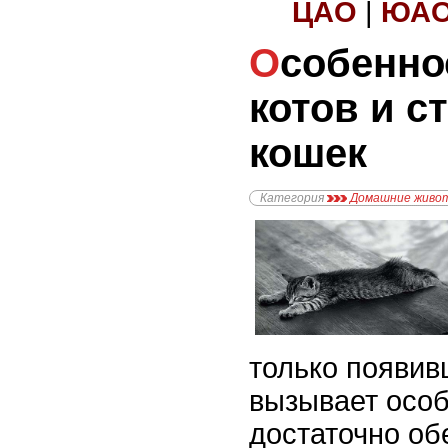
ЦАО
|
ЮА
Особенности кастрации
котов и с
кошек
Категория
Домашние живо
только появив
вызывает осо
достаточно об