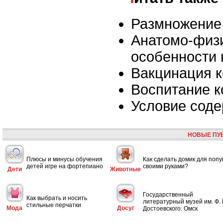
Размножение
Анатомо-физ
особенности 
Вакцинация 
Воспитание 
Условие соде
НОВЫЕ ПУ
Плюсы и минусы обучения
Как сделать домик для попу
детей игре на фортепиано
своими руками?
Дети
Животные
Государственный
Как выбрать и носить
литературный музей им. Ф. 
стильные перчатки
Мода
Досуг
Достоевского. Омск