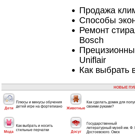
Продажа клим
Способы эко
Ремонт стир
Bosch
Прецизионны
Uniflair
Как выбрать 
НОВЫЕ ПУ
Плюсы и минусы обучения
Как сделать домик для попу
детей игре на фортепиано
своими руками?
Дети
Животные
Государственный
Как выбрать и носить
литературный музей им. Ф. 
стильные перчатки
Мода
Досуг
Достоевского. Омск