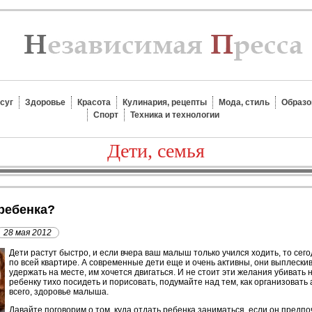
суг
Здоровье
Красота
Кулинария, рецепты
Мода, стиль
Образо
Спорт
Техника и технологии
Дети, семья
 ребенка?
28 мая 2012
Д
ети растут быстро, и если вчера ваш малыш только учился ходить, то сег
по всей квартире. А современные дети еще и очень активны, они выплески
удержать на месте, им хочется двигаться. И не стоит эти желания убивать
ребенку тихо посидеть и порисовать, подумайте над тем, как организовать 
всего, здоровье малыша.
Давайте поговорим о том, куда отдать ребенка заниматься, если он предп