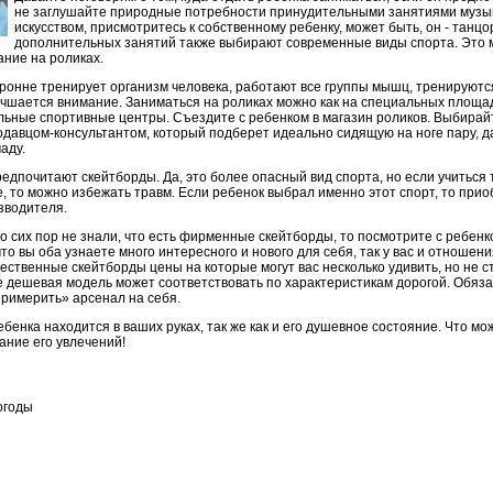
не заглушайте природные потребности принудительными занятиями музы
искусством, присмотритесь к собственному ребенку, может быть, он - танц
дополнительных занятий также выбирают современные виды спорта. Это м
ание на роликах.
торонне тренирует организм человека, работают все группы мышц, тренируют
учшается внимание. Заниматься на роликах можно как на специальных площадка
ьные спортивные центры. Съездите с ребенком в магазин роликов. Выбирайт
одавцом-консультантом, который подберет идеально сидящую на ноге пару, да
аду.
едпочитают скейтборды. Да, это более опасный вид спорта, но если учиться
, то можно избежать травм. Если ребенок выбрал именно этот спорт, то при
зводителя.
 до сих пор не знали, что есть фирменные скейтборды, то посмотрите с реб
что вы оба узнаете много интересного и нового для себя, так у вас и отношени
ественные скейтборды цены на которые могут вас несколько удивить, но не с
ее дешевая модель может соответствовать по характеристикам дорогой. Обяз
примерить» арсенал на себя.
ебенка находится в ваших руках, так же как и его душевное состояние. Что м
ание его увлечений!
огоды