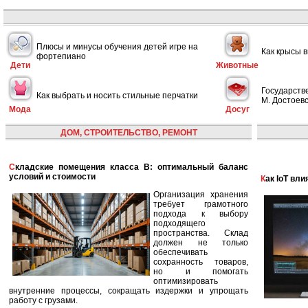
Плюсы и минусы обучения детей игре на
Как крысы 
фортепиано
Дети
Животные
Государств
Как выбрать и носить стильные перчатки
М. Достоевс
Мода
Досуг
ДОМ, СТРОИТЕЛЬСТВО, РЕМОНТ
Складские помещения класса B: оптимальный баланс
условий и стоимости
Как IoT в
Организация хранения
требует грамотного
подхода к выбору
подходящего
пространства. Склад
должен не только
обеспечивать
сохранность товаров,
но и помогать
оптимизировать
внутренние процессы, сокращать издержки и упрощать
работу с грузами.