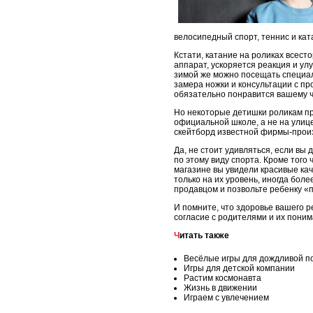
велосипедный спорт, теннис и кат
Кстати, катание на роликах всес
аппарат, ускоряется реакция и ул
зимой же можно посещать специал
замера ножки и консультации с пр
обязательно понравится вашему ч
Но некоторые детишки роликам пр
официальной школе, а не на улице
скейтборд известной фирмы-прои
Да, не стоит удивляться, если вы
по этому виду спорта. Кроме того 
магазине вы увидели красивые кач
только на их уровень, иногда бол
продавцом и позвольте ребенку «
И помните, что здоровье вашего р
согласие с родителями и их поним
Читать также
Весёлые игры для дождливой п
Игры для детской компании
Растим космонавта
Жизнь в движении
Играем с увлечением