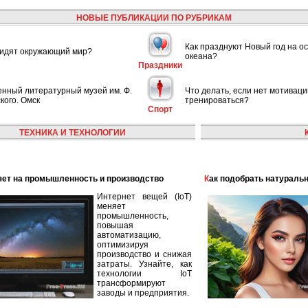
НОВЫЕ ПУБЛИКАЦИИ ПО РУБРИКАМ
Как празднуют Новый год на ос
видят окружающий мир?
океана?
Праздники
енный литературный музей им. Ф.
Что делать, если нет мотиваци
кого. Омск
тренироваться?
Спорт
ТЕХНИКА И ТЕХНОЛОГИИ
лияет на промышленность и производство
Как подобрать натураль
Интернет вещей (IoT)
меняет
промышленность,
повышая
автоматизацию,
оптимизируя
производство и снижая
затраты. Узнайте, как
технологии IoT
трансформируют
заводы и предприятия.