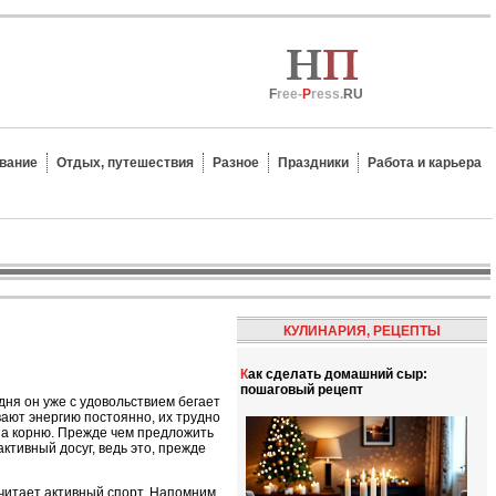
F
ree-
P
ress.
RU
вание
Отдых, путешествия
Разное
Праздники
Работа и карьера
КУЛИНАРИЯ, РЕЦЕПТЫ
Как сделать домашний сыр:
пошаговый рецепт
одня он уже с удовольствием бегает
вают энергию постоянно, их трудно
 на корню. Прежде чем предложить
активный досуг, ведь это, прежде
очитает активный спорт. Напомним,