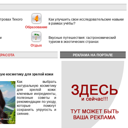
тровах Тихого
Как улучшить свои исследовательские навыки
в рамках учёбы?
Образование
и
Вкусные путешествия: гастрономический
туризм в экзотических странах
Отдых
КРАСОТА
РЕКЛАМА НА ПОРТАЛЕ
ную косметику для зрелой кожи
Как выбрать
натуральную косметику
для зрелой кожи:
ключевые ингредиенты,
полезные советы и
рекомендации по уходу,
которые помогут
сохранить упругость и
сияние.