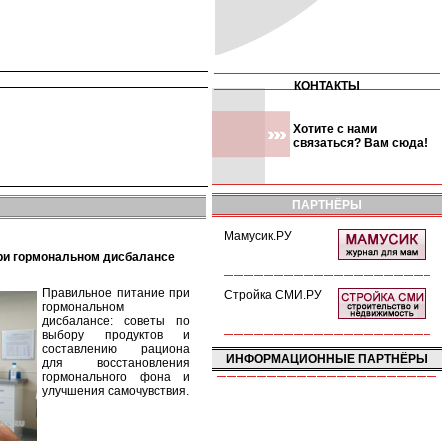
КОНТАКТЫ
Хотите с нами
связаться? Вам сюда!
ПАРТНЁРЫ
Мамусик.РУ
при гормональном дисбалансе
Правильное питание при
Стройка СМИ.РУ
гормональном
дисбалансе: советы по
выбору продуктов и
составлению рациона
ИНФОРМАЦИОННЫЕ ПАРТНЁРЫ
для восстановления
гормонального фона и
улучшения самочувствия.