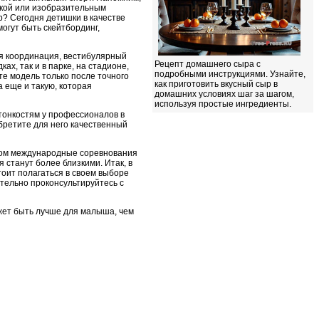
кой или изобразительным
ор? Сегодня детишки в качестве
огут быть скейтбординг,
ся координация, вестибулярный
Рецепт домашнего сыра с
х, так и в парке, на стадионе,
подробными инструкциями. Узнайте,
е модель только после точного
как приготовить вкусный сыр в
 еще и такую, которая
домашних условиях шаг за шагом,
используя простые ингредиенты.
 тонкостям у профессионалов в
обретите для него качественный
енком международные соревнования
я станут более близкими. Итак, в
тоит полагаться в своем выборе
ательно проконсультируйтесь с
ожет быть лучше для малыша, чем