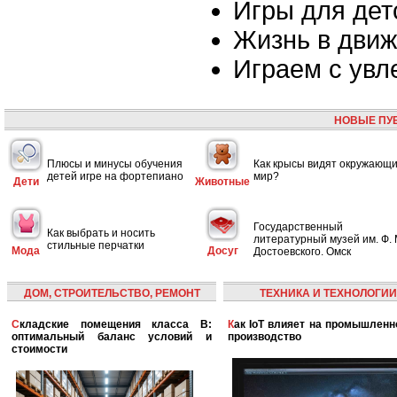
Игры для дет
Жизнь в дви
Играем с увл
НОВЫЕ ПУ
Плюсы и минусы обучения
Как крысы видят окружающ
детей игре на фортепиано
мир?
Дети
Животные
Государственный
Как выбрать и носить
литературный музей им. Ф. 
стильные перчатки
Мода
Досуг
Достоевского. Омск
ДОМ, СТРОИТЕЛЬСТВО, РЕМОНТ
ТЕХНИКА И ТЕХНОЛОГИИ
Складские помещения класса B:
Как IoT влияет на промышленность и
оптимальный баланс условий и
производство
стоимости