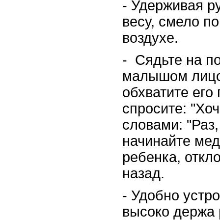
- Удерживая 
весу, смело по
воздухе.
-
Сядьте на п
малышом лицом
обхватите его
спросите: "Хо
словами: "Раз,
начинайте ме
ребенка, откл
назад.
- Удобно устр
высоко держа 