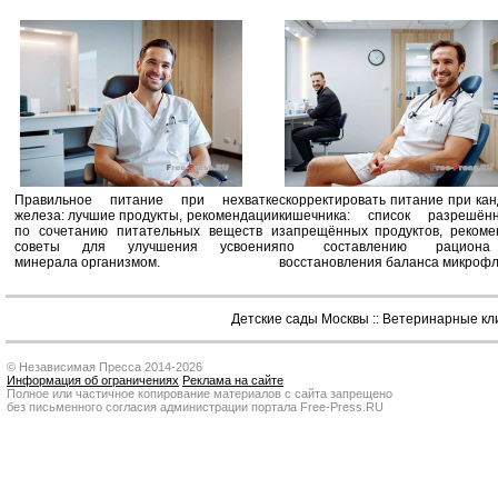
Правильное питание при нехватке
скорректировать питание при ка
железа: лучшие продукты, рекомендации
кишечника: список разрешё
по сочетанию питательных веществ и
запрещённых продуктов, рекоме
советы для улучшения усвоения
по составлению рацион
минерала организмом.
восстановления баланса микроф
Детские сады Москвы
::
Ветеринарные кл
© Независимая Пресса 2014-2026
Информация об ограничениях
Реклама на сайте
Полное или частичное копирование материалов с сайта запрещено
без письменного согласия администрации портала Free-Press.RU