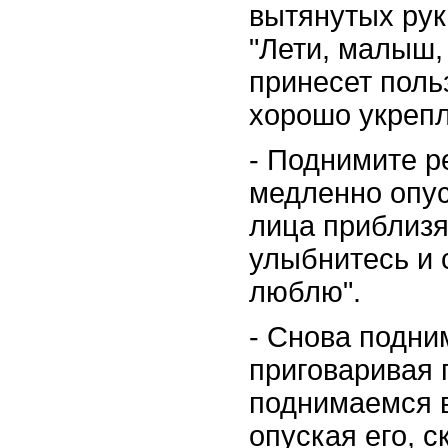
вытянутых рук
"Лети, малыш, 
принесет польз
хорошо укреп
- Поднимите р
медленно опус
лица приблизят
улыбнитесь и 
люблю".
- Снова подни
приговаривая 
поднимаемся в
опуская его, с