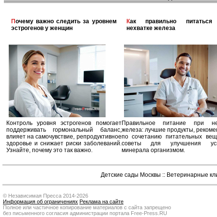
Почему важно следить за уровнем
Как правильно питаться при
эстрогенов у женщин
нехватке железа
Контроль уровня эстрогенов помогает
Правильное питание при не
поддерживать гормональный баланс,
железа: лучшие продукты, реком
влияет на самочувствие, репродуктивное
по сочетанию питательных вещ
здоровье и снижает риски заболеваний.
советы для улучшения усв
Узнайте, почему это так важно.
минерала организмом.
Детские сады Москвы
::
Ветеринарные кл
© Независимая Пресса 2014-2026
Информация об ограничениях
Реклама на сайте
Полное или частичное копирование материалов с сайта запрещено
без письменного согласия администрации портала Free-Press.RU