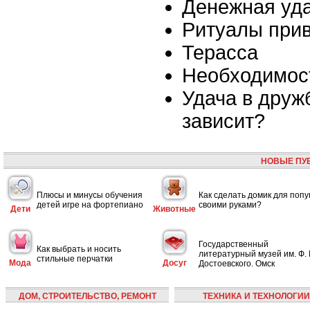
Денежная уд
Ритуалы прив
Терасса
Необходимост
Удача в дружб
зависит?
НОВЫЕ ПУ
Плюсы и минусы обучения
Как сделать домик для попу
детей игре на фортепиано
своими руками?
Дети
Животные
Государственный
Как выбрать и носить
литературный музей им. Ф. 
стильные перчатки
Мода
Досуг
Достоевского. Омск
ДОМ, СТРОИТЕЛЬСТВО, РЕМОНТ
ТЕХНИКА И ТЕХНОЛОГИИ