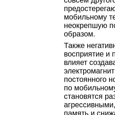
совсем другог
предостерегаю
мобильному т
неокрепшую п
образом.
Также негатив
восприятие и 
влияет создав
электромагнит
постоянного н
по мобильном
становятся р
агрессивными,
память и сниж