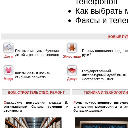
телефонов
Как выбрать
Факсы и тел
НОВЫЕ ПУ
Плюсы и минусы обучения
Почему шиншилла не даётс
детей игре на фортепиано
руки?
Дети
Животные
Государственный
Как выбрать и носить
литературный музей им. Ф. 
стильные перчатки
Мода
Досуг
Достоевского. Омск
ДОМ, СТРОИТЕЛЬСТВО, РЕМОНТ
ТЕХНИКА И ТЕХНОЛОГИИ
Складские помещения класса B:
Роль искусственного интеллекта в
оптимальный баланс условий и
улучшении мониторинга и ан
стоимости
больших данных