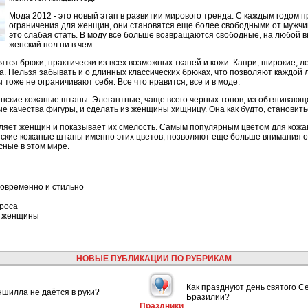
Мода 2012 - это новый этап в развитии мирового тренда. С каждым годом п
ограничения для женщин, они становятся еще более свободными от мужчи
это слабая стать. В моду все больше возвращаются свободные, на любой 
женский пол ни в чем.
ся брюки, практически из всех возможных тканей и кожи. Капри, широкие, лег
ра. Нельзя забывать и о длинных классических брюках, что позволяют каждой 
тоже не ограничивают себя. Все что нравится, все и в моде.
енские кожаные штаны. Элегантные, чаще всего черных тонов, из обтягивающ
е качества фигуры, и сделать из женщины хищницу. Она как будто, становит
пляет женщин и показывает их смелость. Самым популярным цветом для кожа
нские кожаные штаны именно этих цветов, позволяют еще больше внимания 
сные в этом мире.
современно и стильно
проса
й женщины
НОВЫЕ ПУБЛИКАЦИИ ПО РУБРИКАМ
Как празднуют день святого С
шилла не даётся в руки?
Бразилии?
Праздники