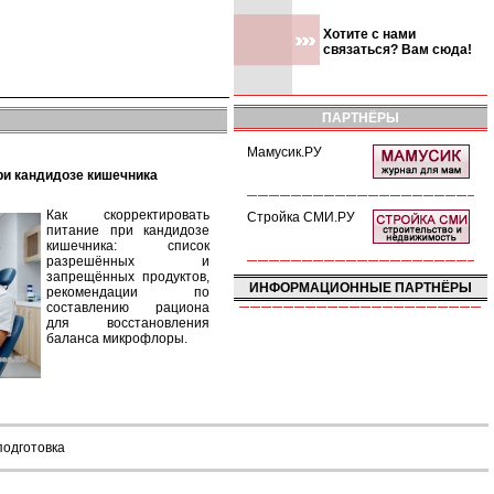
Хотите с нами
связаться? Вам сюда!
ПАРТНЁРЫ
Мамусик.РУ
при кандидозе кишечника
Как скорректировать
Стройка СМИ.РУ
питание при кандидозе
кишечника: список
разрешённых и
запрещённых продуктов,
ИНФОРМАЦИОННЫЕ ПАРТНЁРЫ
рекомендации по
составлению рациона
для восстановления
баланса микрофлоры.
подготовка