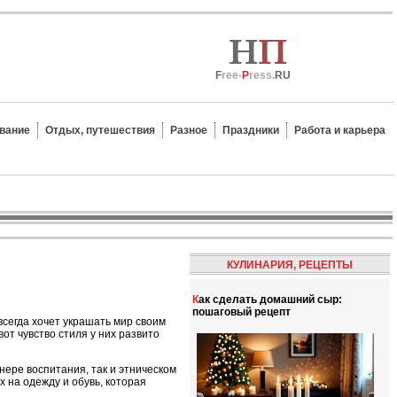
F
ree-
P
ress.
RU
вание
Отдых, путешествия
Разное
Праздники
Работа и карьера
КУЛИНАРИЯ, РЕЦЕПТЫ
Как сделать домашний сыр:
пошаговый рецепт
сегда хочет украшать мир своим
вот чувство стиля у них развито
нере воспитания, так и этническом
 на одежду и обувь, которая