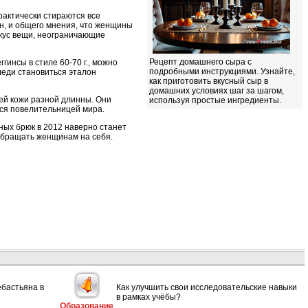
рактически стираются все
н, и общего мнения, что женщины
вкус вещи, неограничающие
Рецепт домашнего сыра с
гинсы в стиле 60-70 г., можно
подробными инструкциями. Узнайте,
леди становиться эталон
как приготовить вкусный сыр в
домашних условиях шаг за шагом,
ей кожи разной длинны. Они
используя простые ингредиенты.
ься повелительницей мира.
ных брюк в 2012 наверно станет
обращать женщинам на себя.
ебастьяна в
Как улучшить свои исследовательские навыки
в рамках учёбы?
Образование