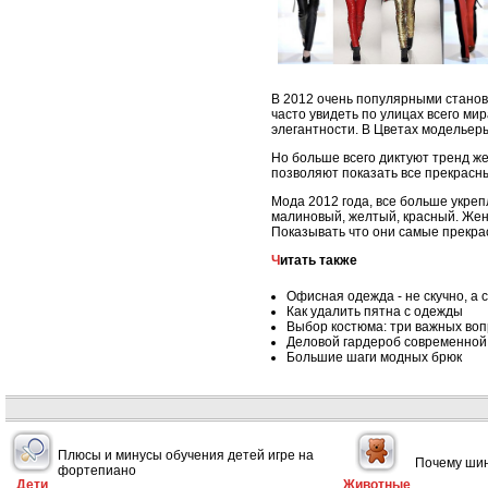
В 2012 очень популярными становят
часто увидеть по улицах всего ми
элегантности. В Цветах модельеры 
Но больше всего диктуют тренд ж
позволяют показать все прекрасны
Мода 2012 года, все больше укре
малиновый, желтый, красный. Же
Показывать что они самые прекра
Читать также
Офисная одежда - не скучно, а 
Как удалить пятна с одежды
Выбор костюма: три важных во
Деловой гардероб современно
Большие шаги модных брюк
Плюсы и минусы обучения детей игре на
Почему шин
фортепиано
Дети
Животные