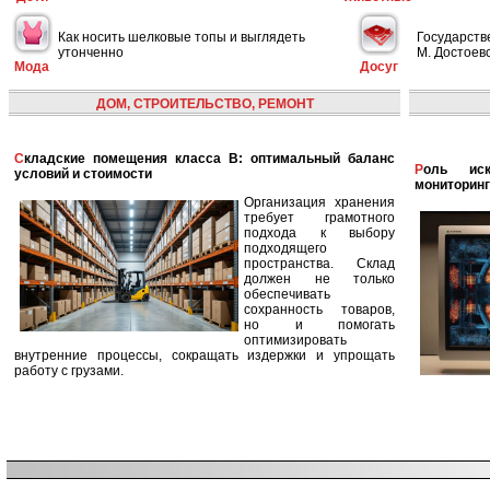
Как носить шелковые топы и выглядеть
Государств
утонченно
М. Достоевс
Мода
Досуг
ДОМ, СТРОИТЕЛЬСТВО, РЕМОНТ
Складские помещения класса B: оптимальный баланс
Роль искусственного интеллекта в улучшении
условий и стоимости
мониторинг
Организация хранения
требует грамотного
подхода к выбору
подходящего
пространства. Склад
должен не только
обеспечивать
сохранность товаров,
но и помогать
оптимизировать
внутренние процессы, сокращать издержки и упрощать
работу с грузами.