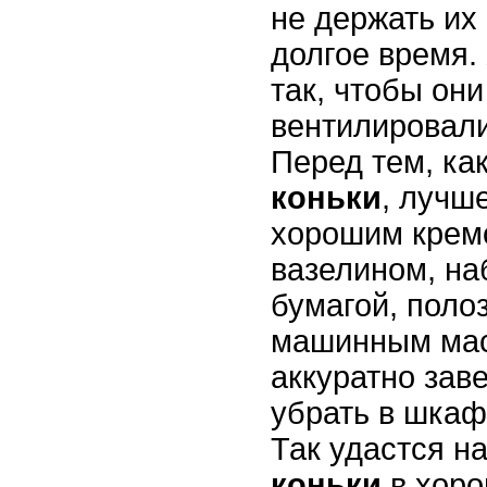
не держать их
долгое время.
так, чтобы он
вентилировали
Перед тем, ка
коньки
, лучш
хорошим кремо
вазелином, на
бумагой, поло
машинным мас
аккуратно заве
убрать в шкаф
Так удастся н
коньки
в хор