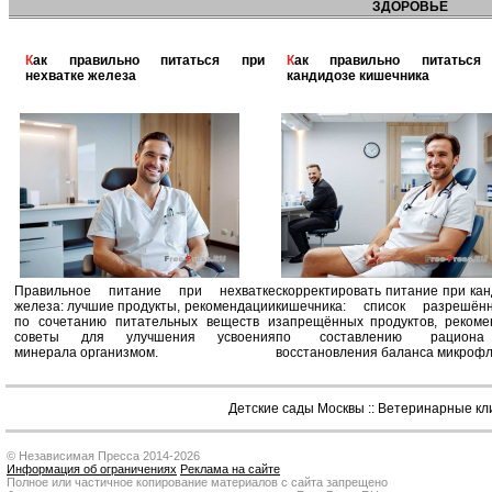
ЗДОРОВЬЕ
Как правильно питаться при
Как правильно питаться при
нехватке железа
кандидозе кишечника
Правильное питание при нехватке
скорректировать питание при ка
железа: лучшие продукты, рекомендации
кишечника: список разрешё
по сочетанию питательных веществ и
запрещённых продуктов, рекоме
советы для улучшения усвоения
по составлению рацион
минерала организмом.
восстановления баланса микроф
Детские сады Москвы
::
Ветеринарные кл
© Независимая Пресса 2014-2026
Информация об ограничениях
Реклама на сайте
Полное или частичное копирование материалов с сайта запрещено