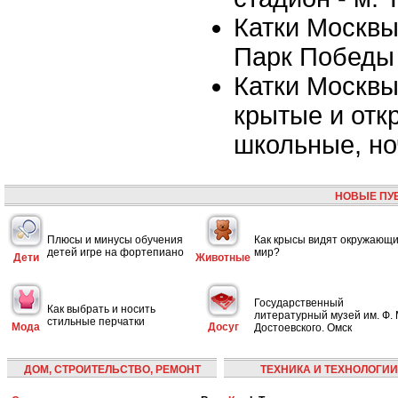
Катки Москвы 
Парк Победы
Катки Москвы
крытые и отк
школьные, но
НОВЫЕ ПУ
Плюсы и минусы обучения
Как крысы видят окружающ
детей игре на фортепиано
мир?
Дети
Животные
Государственный
Как выбрать и носить
литературный музей им. Ф. 
стильные перчатки
Мода
Досуг
Достоевского. Омск
ДОМ, СТРОИТЕЛЬСТВО, РЕМОНТ
ТЕХНИКА И ТЕХНОЛОГИИ