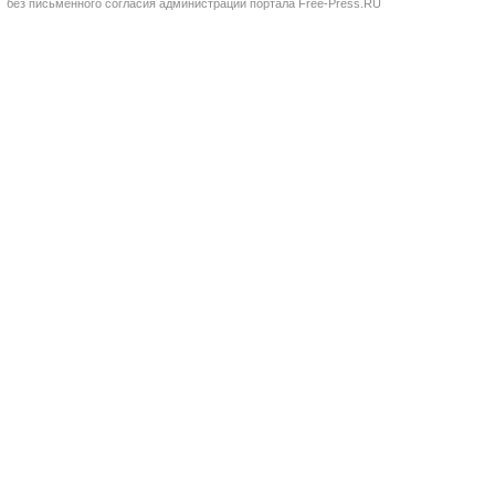
без письменного согласия администрации портала Free-Press.RU