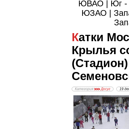
ЮВАО
|
Юг 
ЮЗАО
|
Зап
Зап
Катки Москвы - Каток
Крылья с
(Стадион) 
Семеновс
Категория
Досуг
19 де