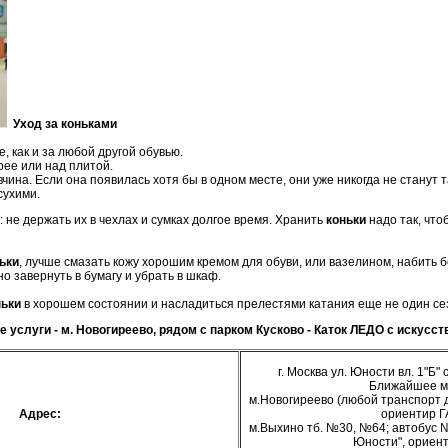
У
ход за коньками
е, как и за любой другой обувью.
рее или над плитой.
чина. Если она появилась хотя бы в одном месте, они уже никогда не станут 
сухими.
 не держать их в чехлах и сумках долгое время. Хранить
коньки
надо так, что
ьки
, лучше смазать кожу хорошим кремом для обуви, или вазелином, набить б
 завернуть в бумагу и убрать в шкаф.
ньки
в хорошем состоянии и насладиться прелестями катания еще не один се
е услуги - м. Новогиреево, рядом с парком Кусково - Каток ЛЕДО с искус
г. Москва ул. Юности вл. 1"Б"
Ближайшее м
м.Новогиреево (любой транспорт д
Адрес:
ориентир Г
м.Выхино тб. №30, №64; автобус №
Юности", ориен