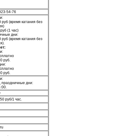
023-54-76
и:
0 руб (время катания без
ия)
руб (1 час)
ичные дни:
0 руб (время катания без
я).
ет:
и:
есплатно
0 руб.
ни:
есплатно
0 руб.
и:
, праздничные дни:
:00.
е
50 руб/1 час.
.ru