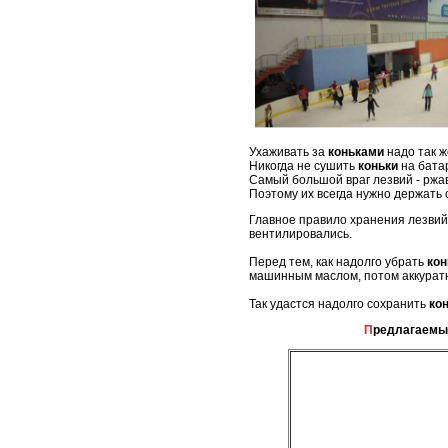
Ухаживать за
коньками
надо так ж
Никогда не сушить
коньки
на бата
Самый большой враг лезвий - ржав
Поэтому их всегда нужно держать 
Главное правило хранения лезвий:
вентилировались.
Перед тем, как надолго убрать
кон
машинным маслом, потом аккуратно
Так удастся надолго сохранить
ко
Предлагаемы