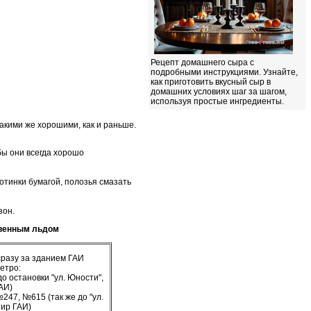
Рецепт домашнего сыра с
подробными инструкциями. Узнайте,
как приготовить вкусный сыр в
домашних условиях шаг за шагом,
используя простые ингредиенты.
такими же хорошими, как и раньше.
бы они всегда хорошо
отинки бумагой, полозья смазать
зон.
ственным льдом
 сразу за зданием ГАИ
етро:
о остановки "ул. Юности",
АИ)
247, №615 (так же до "ул.
тир ГАИ)