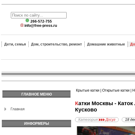
266-572-755
info@free-press.ru
Дети, семья
Дом, строительство, ремонт
Домашние животные
До
Крытые катки
|
Открытые катки
|
Н
ГЛАВНОЕ МЕНЮ
Катки Москвы - Каток ЛЕДО с искусственным льдом - м. Новогиреево, рядом с парком
Кусково
Главная
Категория
Досуг
18 де
ИНФОРМЕРЫ