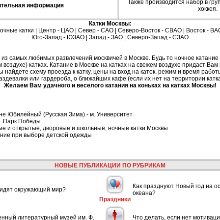
Также производится набор в гру
ительная информация
хоккея.
Катки Москвы:
очные катки
|
Центр - ЦАО
|
Север - САО
|
Северо-Восток - СВАО
|
Восток - ВА
Юго-Запад - ЮЗАО
|
Запад - ЗАО
|
Северо-Запад - СЗАО
о из самых любимых развлечений москвичей в Москве. Будь то ночное катание 
м воздухе) катках. Катание в Москве на катках на свежем воздухе придаст Ва
найдете схему проезда к катку, цены на вход на каток, режим и время работы
аздевалки или гардероба, о ближайших кафе (если их нет на территории катка
Желаем Вам удачного и веселого катания на коньках на катках Москвы!
не Юбилейный (Русская Зима) - м. Университет
м. Парк Победы
ые и открытые, дворовые и школьные, ночные катки Москвы
ание при выборе детской одежды
НОВЫЕ ПУБЛИКАЦИИ ПО РУБРИКАМ
Как празднуют Новый год на о
видят окружающий мир?
океана?
Праздники
енный литературный музей им. Ф.
Что делать, если нет мотивац