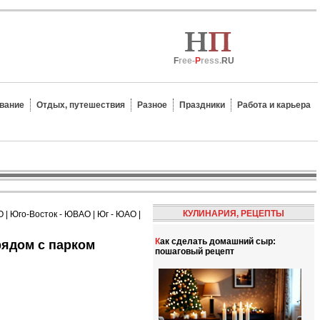
F
ree-
P
ress.
RU
вание
Отдых, путешествия
Разное
Праздники
Работа и карьера
КУЛИНАРИЯ, РЕЦЕПТЫ
О
|
Юго-Восток - ЮВАО
|
Юг - ЮАО
|
Как сделать домашний сыр:
пошаговый рецепт