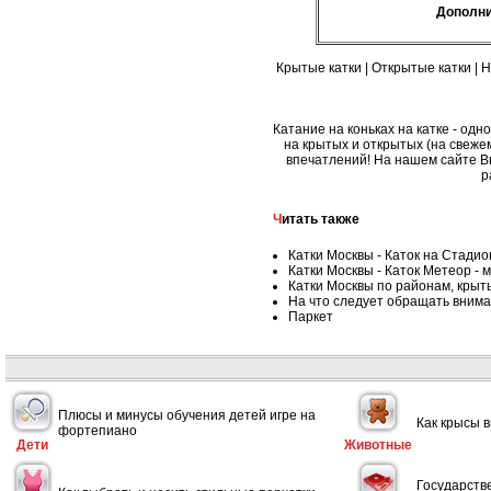
Дополн
Крытые катки
|
Открытые катки
|
Н
Катание на коньках на катке - одн
на крытых и открытых (на свеже
впечатлений! На нашем сайте Вы 
р
Читать также
Катки Москвы - Каток на Стадио
Катки Москвы - Каток Метеор - 
Катки Москвы по районам, крыт
На что следует обращать вним
Паркет
Плюсы и минусы обучения детей игре на
Как крысы 
фортепиано
Дети
Животные
Государств