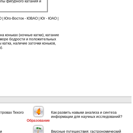
ппы фигурного катания и
О
|
Юго-Восток - ЮВАО
|
Юг - ЮАО
|
на коньках (ночные катки), катание
м море бодрости и положительных
 катка, наличие заточки коньков,
).
стровах Тихого
Как развить навыки анализа и синтеза
информации для научных исследований?
Образование
ии
Вкусные путешествия: гастрономический