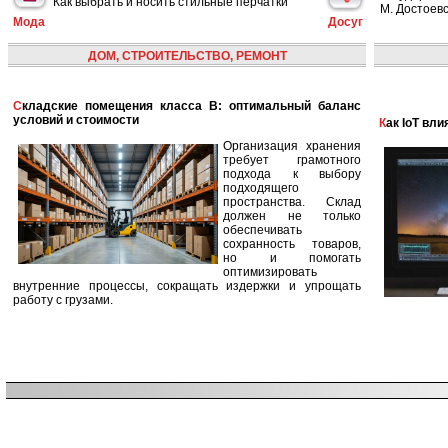
Как выбрать и носить стильные перчатки
М. Достоевс
Мода
Досуг
ДОМ, СТРОИТЕЛЬСТВО, РЕМОНТ
Складские помещения класса B: оптимальный баланс
условий и стоимости
Как IoT в
Организация хранения
требует грамотного
подхода к выбору
подходящего
пространства. Склад
должен не только
обеспечивать
сохранность товаров,
но и помогать
оптимизировать
внутренние процессы, сокращать издержки и упрощать
работу с грузами.