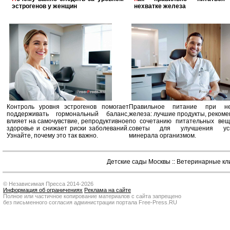
эстрогенов у женщин
нехватке железа
Контроль уровня эстрогенов помогает
Правильное питание при не
поддерживать гормональный баланс,
железа: лучшие продукты, реком
влияет на самочувствие, репродуктивное
по сочетанию питательных вещ
здоровье и снижает риски заболеваний.
советы для улучшения усв
Узнайте, почему это так важно.
минерала организмом.
Детские сады Москвы
::
Ветеринарные кл
© Независимая Пресса 2014-2026
Информация об ограничениях
Реклама на сайте
Полное или частичное копирование материалов с сайта запрещено
без письменного согласия администрации портала Free-Press.RU