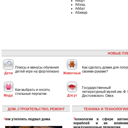
Аборт
Абзац
Аббат
Абажур
НОВЫЕ ПУ
Плюсы и минусы обучения
Как сделать домик для попу
детей игре на фортепиано
своими руками?
Дети
Животные
Государственный
Как выбрать и носить
литературный музей им. Ф. 
стильные перчатки
Мода
Досуг
Достоевского. Омск
ДОМ, СТРОИТЕЛЬСТВО, РЕМОНТ
ТЕХНИКА И ТЕХНОЛОГИИ
Чем утеплить подвал дома
Технологии в сфере автономных
кораблей и их влияни
международные перевозки