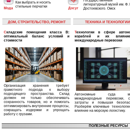
Государственный
Как выбрать и носить
литературный музей им. Ф. 
стильные перчатки
Мода
Досуг
Достоевского. Омск
ДОМ, СТРОИТЕЛЬСТВО, РЕМОНТ
ТЕХНИКА И ТЕХНОЛОГИИ
Складские помещения класса B:
Технологии в сфере автономных
оптимальный баланс условий и
кораблей и их влияни
стоимости
международные перевозки
Организация хранения требует
грамотного подхода к выбору
подходящего пространства. Склад
Автономные суда ме
должен не только обеспечивать
международные перевозки, с
сохранность товаров, но и помогать
затраты и повышая безопасн
оптимизировать внутренние процессы,
Разберём ключевые технологи
сокращать издержки и упрощать
влияние на морскую логистику.
работу с грузами.
ПОЛЕЗНЫЕ РЕСУРСЫ