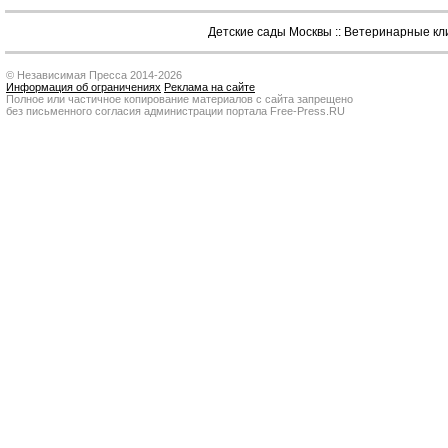
Детские сады Москвы
::
Ветеринарные кл
© Независимая Пресса 2014-2026
Информация об ограничениях
Реклама на сайте
Полное или частичное копирование материалов с сайта запрещено
без письменного согласия администрации портала Free-Press.RU