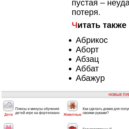
пустая – неуда
потеря.
Читать также
Абрикос
Аборт
Абзац
Аббат
Абажур
НОВЫЕ ПУ
Плюсы и минусы обучения
Как сделать домик для попу
детей игре на фортепиано
своими руками?
Дети
Животные