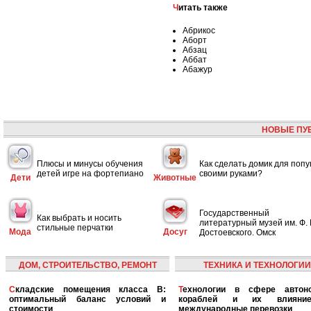
Читать также
Абрикос
Аборт
Абзац
Аббат
Абажур
НОВЫЕ ПУ
Плюсы и минусы обучения
Как сделать домик для попу
детей игре на фортепиано
своими руками?
Дети
Животные
Государственный
Как выбрать и носить
литературный музей им. Ф. 
стильные перчатки
Мода
Досуг
Достоевского. Омск
ДОМ, СТРОИТЕЛЬСТВО, РЕМОНТ
ТЕХНИКА И ТЕХНОЛОГИИ
Складские помещения класса B:
Технологии в сфере автономных
оптимальный баланс условий и
кораблей и их влияни
стоимости
международные перевозки