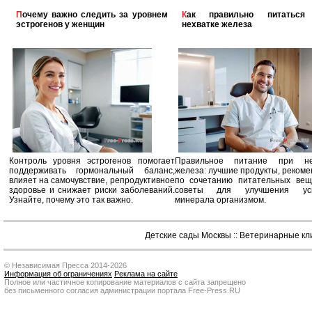
Почему важно следить за уровнем
Как правильно питаться при
эстрогенов у женщин
нехватке железа
Контроль уровня эстрогенов помогает
Правильное питание при не
поддерживать гормональный баланс,
железа: лучшие продукты, реком
влияет на самочувствие, репродуктивное
по сочетанию питательных вещ
здоровье и снижает риски заболеваний.
советы для улучшения усв
Узнайте, почему это так важно.
минерала организмом.
Детские сады Москвы
::
Ветеринарные кл
© Независимая Пресса 2014-2026
Информация об ограничениях
Реклама на сайте
Полное или частичное копирование материалов с сайта запрещено
без письменного согласия администрации портала Free-Press.RU