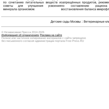
по сочетанию питательных веществ и
запрещённых продуктов, рекоме
советы для улучшения усвоения
по составлению рацион
минерала организмом.
восстановления баланса микроф
Детские сады Москвы
::
Ветеринарные кл
© Независимая Пресса 2014-2026
Информация об ограничениях
Реклама на сайте
Полное или частичное копирование материалов с сайта запрещено
без письменного согласия администрации портала Free-Press.RU