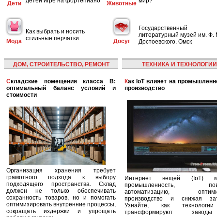
детей игре на фортепиано
мир?
Дети
Животные
Государственный
Как выбрать и носить
литературный музей им. Ф. 
стильные перчатки
Мода
Досуг
Достоевского. Омск
ДОМ, СТРОИТЕЛЬСТВО, РЕМОНТ
ТЕХНИКА И ТЕХНОЛОГИИ
Складские помещения класса B:
Как IoT влияет на промышленность и
оптимальный баланс условий и
производство
стоимости
Организация хранения требует
грамотного подхода к выбору
Интернет вещей (IoT) м
подходящего пространства. Склад
промышленность, пов
должен не только обеспечивать
автоматизацию, оптими
сохранность товаров, но и помогать
производство и снижая зат
оптимизировать внутренние процессы,
Узнайте, как технологи
сокращать издержки и упрощать
трансформируют заво