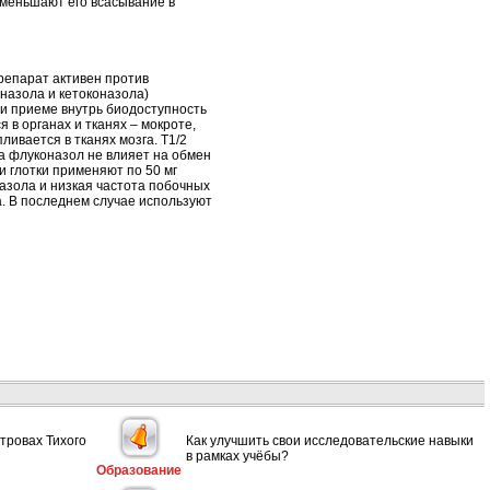
уменьшают его всасывание в
репарат активен против
оназола и кетоконазола)
ри приеме внутрь биодоступность
 в органах и тканях – мокроте,
ивается в тканях мозга. Т1/2
ла флуконазол не влияет на обмен
и глотки применяют по 50 мг
азола и низкая частота побочных
. В последнем случае используют
тровах Тихого
Как улучшить свои исследовательские навыки
в рамках учёбы?
Образование