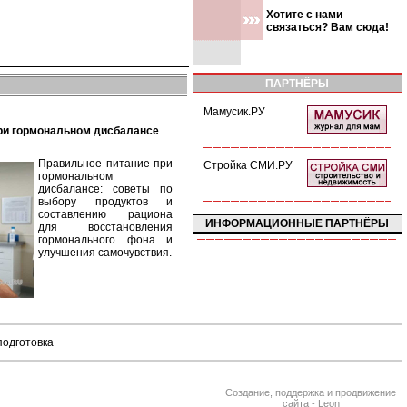
Хотите с нами
связаться? Вам сюда!
ПАРТНЁРЫ
Мамусик.РУ
при гормональном дисбалансе
Правильное питание при
Стройка СМИ.РУ
гормональном
дисбалансе: советы по
выбору продуктов и
составлению рациона
ИНФОРМАЦИОННЫЕ ПАРТНЁРЫ
для восстановления
гормонального фона и
улучшения самочувствия.
подготовка
Создание, поддержка и продвижение
сайта - Leon