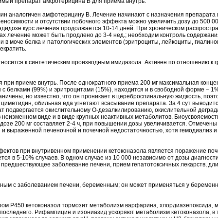
имый препарат амфотерицина В для приема внутрь.
 аналогичен амфотерицину В. Лечение начинают с назначения препарата вн
еносимости и отсутствии побочного эффекта можно увеличить дозу до 500 000
дидозе курс лечения продолжается 10-14 дней. При хроническом распростр
зах лечение может быть продлено до 3-4 нед.; необходим контроль содержания
и в моче белка и патологических элементов (эритроциты, лейкоциты, гиалин
екратить.
тносится к синтетическим производным имидазола. Активен по отношению к гриб
 при приеме внутрь. После однократного приема 200 мг максимальная концен
ан с белками (99%) и эритроцитами (15%), находится и в свободной форме – 
аничены, но известно, что он проникает в цереброспинальную жидкость, поэт
 циметидин, обильная еда угнетают всасывание препарата. За 4 сут выводит
арат подвергается окислительному О-дезалкилированию, окислительной дегра
 неизменном виде и в виде крупных неактивных метаболитов. Биоусвояемост
и дозе 200 мг составляет 2-4 ч, при повышении дозы увеличивается. Отмече
й и выраженной печеночной и почечной недостаточностью, хотя гемодиализ 
фектов при внутривенном применении кетоконазола является поражение по
ся в 5-10% случаев. В одном случае из 10 000 независимо от дозы диагности
 предшествующее заболевание печени, прием гепатотоксичных лекарств, дл
ным с заболеванием печени, беременным; он может применяться у беремен
ром Р450 кетоконазол тормозит метаболизм варфарина, хлордиазепоксида, 
оследнего. Рифампицин и изониазид ускоряют метаболизм кетоконазола, в т