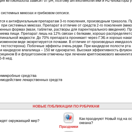
я кетоконазола зависит от рН, поэтому антихолинолитики и Н2-блокаторы 
 системных микозах и грибковом сепсисе.
тся к антифунгальным препаратам 3-го поколения, производным триазола. П
 при системных микозах. Препарат в отличие от средств 2-го поколения (мик
венных формах (мази, таблетки, растворы для парентерального введения). П
риема пищи. Препарат лишь на 12% связан с белками, хорошо распределяется
пинальной жидкости. До 70% препарата проникает через ГЭБ и хорошо накапл
неизменном виде экскретируется почками. В отличие от производных имидазо
 тестостерона). Побочные эффекты очень редки. При кандидозе полости рта 
ри кандидозе влагалища – 150 мг однократно. Высокая эффективность флукон
ицином В и флуцитозином отмечены при лечении криптококкового менингита
6-8 нед.
имикробные средства
имодействие лекарственных средств
НОВЫЕ ПУБЛИКАЦИИ ПО РУБРИКАМ
Как празднуют Новый год на ос
видят окружающий мир?
океана?
Праздники