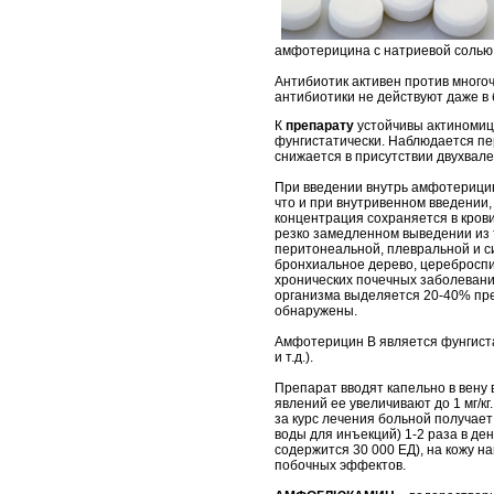
амфотерицина с натриевой солью 
Антибиотик активен против многоч
антибиотики не действуют даже в
К
препарату
устойчивы актиномиц
фунгистатически. Наблюдается пе
снижается в присутствии двухвал
При введении внутрь амфотерицин
что и при внутривенном введении, 
концентрация сохраняется в крови 
резко замедленном выведении из т
перитонеальной, плевральной и с
бронхиальное дерево, цереброспи
хронических почечных заболевания
организма выделяется 20-40% пре
обнаружены.
Амфотерицин В является фунгиста
и т.д.).
Препарат вводят капельно в вену в
явлений ее увеличивают до 1 мг/к
за курс лечения больной получает 
воды для инъекций) 1-2 раза в де
содержится 30 000 ЕД), на кожу н
побочных эффектов.