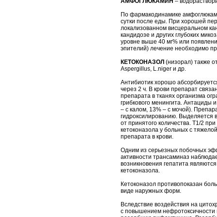
АМФОГЛЮКАМИН
– водораствор
По фармакодинамике амфоглюкамин
сутки после еды. При хорошей пер
локализованном висцеральном кан
кандидозе и других глубоких мико
уровне выше 40 мг% или появлени
эпителий) лечение необходимо пр
КЕТОКОНАЗОЛ
(низорал) также о
Aspergillus, L.niger и др.
Антибиотик хорошо абсорбируется
через 2 ч. В крови препарат связ
препарата в тканях организма огр
грибкового менингита. Антациды и
– с калом, 13% – с мочой). Преп
гидроксилированию. Выделяется в
от принятого количества. Т1/2 пр
кетоконазола у больных с тяжело
препарата в крови.
Одним из серьезных побочных эф
активности трансаминаз наблюдает
возникновения гепатита являются
кетоконазола.
Кетоконазол противопоказан боль
виде наружных форм.
Вследствие воздействия на цитох
с повышением нефротоксичности п