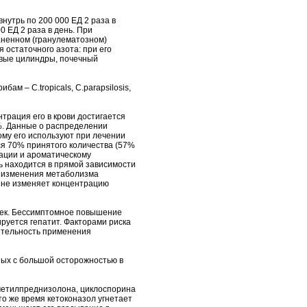
утрь по 200 000 ЕД 2 раза в
 ЕД 2 раза в день. При
аненном (гранулематозном)
 остаточного азота: при его
овые цилиндры, почечный
ам – C.tropicals, C.parapsilosis,
трация его в крови достигается
1%. Данные о распределении
ому его используют при лечении
ся 70% принятого количества (57%
дации и ароматическому
ь находится в прямой зависимости
ны изменения метаболизма
и не изменяет концентрацию
чек. Бессимптомное повышение
руется гепатит. Факторами риска
ительность применения
ных с большой осторожностью в
метилпреднизолона, циклоспорина
о же время кетоконазол угнетает