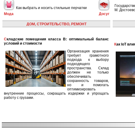
Государств
Как выбрать и носить стильные перчатки
М. Достоевс
Мода
Досуг
ДОМ, СТРОИТЕЛЬСТВО, РЕМОНТ
Складские помещения класса B: оптимальный баланс
условий и стоимости
Как IoT в
Организация хранения
требует грамотного
подхода к выбору
подходящего
пространства. Склад
должен не только
обеспечивать
сохранность товаров,
но и помогать
оптимизировать
внутренние процессы, сокращать издержки и упрощать
работу с грузами.