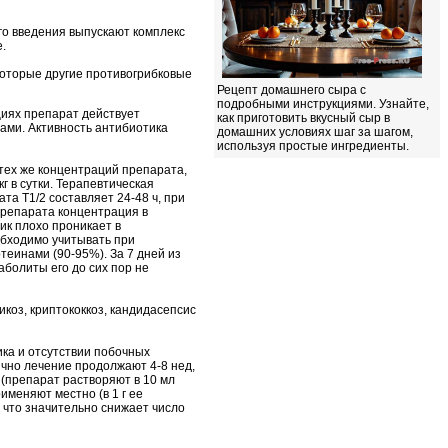
го введения выпускают комплекс
.
 которые другие противогрибковые
Рецепт домашнего сыра с
подробными инструкциями. Узнайте,
циях препарат действует
как приготовить вкусный сыр в
ами. Активность антибиотика
домашних условиях шаг за шагом,
используя простые ингредиенты.
 тех же концентраций препарата,
г в сутки. Терапевтическая
та Т1/2 составляет 24-48 ч, при
препарата концентрация в
ик плохо проникает в
обходимо учитывать при
теинами (90-95%). За 7 дней из
болиты его до сих пор не
коз, криптококкоз, кандидасепсис
тика и отсутствии побочных
бычно лечение продолжают 4-8 нед,
Д (препарат растворяют в 10 мл
именяют местно (в 1 г ее
, что значительно снижает число