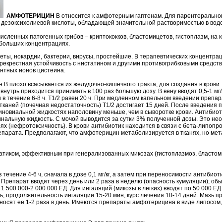
АМФОТЕРИЦИН
В относится к амфотерным гаптенам. Для парентерально
дезоксихолиевой кислоты, обладающей значительной растворимостью в воде
исленных патогенных грибов – криптококков, бластомицетов, гистоплазм, на
 больших концентрациях.
еты, нокардии, бактерии, вирусы, простейшие. В терапевтических концентра
рекрестная устойчивость с нистатином и другими противогрибковыми средств
ентных ионов цистеина.
 В плохо всасывается из желудочно-кишечного тракта; для создания в крови
внутрь приходится принимать в 100 раз большую дозу. В вену вводят 0,5-1 мг/к
в течение 6-8 ч. Т1/2 равен 20 ч. При медленном капельном введении препара
каней (почечная недостаточность) Т1/2 достигает 15 дней. После введения 
иновиальной жидкостях наполовину меньше, чем в сыворотке крови. Антибиот
нальную жидкость. С мочой выводится за сутки 3% полученной дозы. Это не
х (нефротоксичность). В крови антибиотик находится в связи с бета-липопро
парата. Предполагают, что амфотерицин метаболизируется в тканях, но мета
тиком, эффективным при генерализованных микозах (гистоплазмоз, бластоми
 течение 4-6 ч, сначала в дозе 0,1 мг/кг, а затем при переносимости антибио
г. Препарат вводят через день или 2 раза в неделю (опасность кумуляции); о
1 500 000-2 000 000 ЕД. Для ингаляций (микозы в легких) вводят по 50 000 Е
нь, продолжительность ингаляции 15-20 мин, курс лечения 10-14 дней. Мазь пр
аносят ее 1-2 раза в день. Имеются препараты амфотерицина в виде липосом