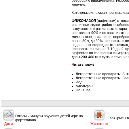
резорбцию рифампицина. Резорбци
желудке.
Кетоконазол показан при тяжелых
ФЛУКОНАЗОЛ
(дифлюкам) относи
различных видов грибов, особенно
выпускается в различных лекарст
составляет 90% и не зависит от п
моче, слюне, влагалище, цереброс
равен 30 ч; до 80% препарата в 
эндогенных стероидов (кортизола,
препарата в течение 7-10 дней, п
эффектов по сравнению с амфотер
дозы 200-400 мг в сутки в течение 
Читать также
Лекарственные препараты. Ант
Лекарственные препараты. Вза
Йод
Адельфан
Но - Шпа
Плюсы и минусы обучения детей игре на
Как крысы 
фортепиано
Дети
Животные