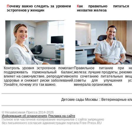
Почему важно следить за уровнем
Как правильно питаться при
эстрогенов у женщин
нехватке железа
Контроль уровня эстрогенов помогает
Правильное питание при не
поддерживать гормональный баланс,
железа: лучшие продукты, реком
влияет на самочувствие, репродуктивное
по сочетанию питательных вещ
здоровье и снижает риски заболеваний.
советы для улучшения усв
Узнайте, почему это так важно.
минерала организмом.
Детские сады Москвы
::
Ветеринарные кл
© Независимая Пресса 2014-2026
Информация об ограничениях
Реклама на сайте
Полное или частичное копирование материалов с сайта запрещено
без письменного согласия администрации портала Free-Press.RU