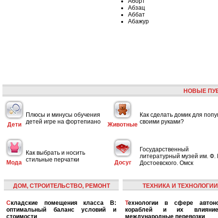
Аборт
Абзац
Аббат
Абажур
НОВЫЕ ПУ
Плюсы и минусы обучения
Как сделать домик для попу
детей игре на фортепиано
своими руками?
Дети
Животные
Государственный
Как выбрать и носить
литературный музей им. Ф. 
стильные перчатки
Мода
Досуг
Достоевского. Омск
ДОМ, СТРОИТЕЛЬСТВО, РЕМОНТ
ТЕХНИКА И ТЕХНОЛОГИИ
Складские помещения класса B:
Технологии в сфере автономных
оптимальный баланс условий и
кораблей и их влияни
стоимости
международные перевозки