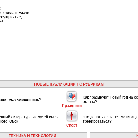
;
те ожидать удачи;
предприятие;
ья.
:
НОВЫЕ ПУБЛИКАЦИИ ПО РУБРИКАМ
Как празднуют Новый год на ос
видят окружающий мир?
океана?
Праздники
енный литературный музей им. Ф.
Что делать, если нет мотиваци
кого. Омск
тренироваться?
Спорт
ТЕХНИКА И ТЕХНОЛОГИИ