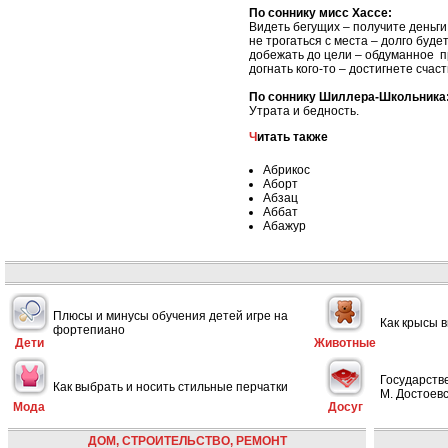
По соннику мисс Хассе:
Видеть бегущих – получите деньги
не трогаться с места – долго буде
добежать до цели – обдуманное 
догнать кого-то – достигнете счаст
По соннику Шиллера-Школьника
Утрата и бедность.
Читать также
Абрикос
Аборт
Абзац
Аббат
Абажур
Плюсы и минусы обучения детей игре на
Как крысы 
фортепиано
Дети
Животные
Государств
Как выбрать и носить стильные перчатки
М. Достоевс
Мода
Досуг
ДОМ, СТРОИТЕЛЬСТВО, РЕМОНТ