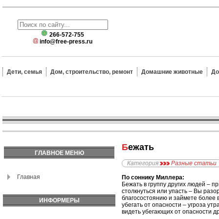
266-572-755
info@free-press.ru
Дети, семья
Дом, строительство, ремонт
Домашние животные
До
Бежать
ГЛАВНОЕ МЕНЮ
Категория
Разные статьи
Главная
По соннику Миллера:
Бежать в группу других людей – пр
столкнуться или упасть – Вы разо
благосостоянию и займете более 
ИНФОРМЕРЫ
убегать от опасности – угроза ут
видеть убегающих от опасности др