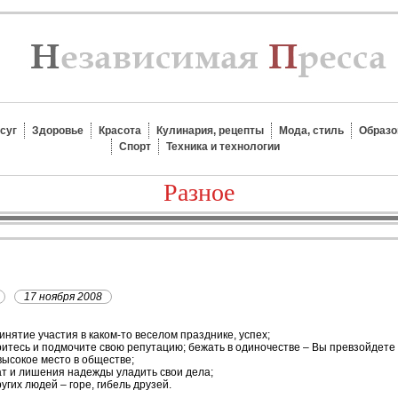
суг
Здоровье
Красота
Кулинария, рецепты
Мода, стиль
Образо
Спорт
Техника и технологии
Разное
17 ноября 2008
инятие участия в каком-то веселом празднике, успех;
ритесь и подмочите свою репутацию; бежать в одиночестве – Вы превзойдете 
высокое место в обществе;
рат и лишения надежды уладить свои дела;
угих людей – горе, гибель друзей.