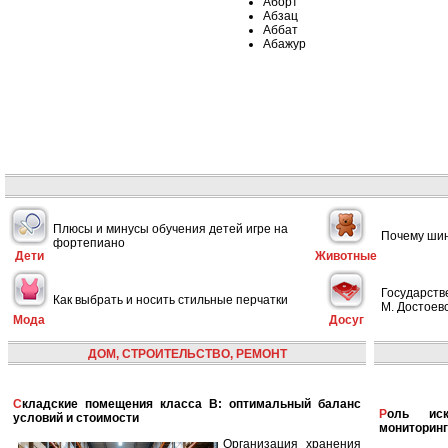
Аборт
Абзац
Аббат
Абажур
Плюсы и минусы обучения детей игре на
Почему шин
фортепиано
Дети
Животные
Государств
Как выбрать и носить стильные перчатки
М. Достоевс
Мода
Досуг
ДОМ, СТРОИТЕЛЬСТВО, РЕМОНТ
Складские помещения класса B: оптимальный баланс
Роль искусственного интеллекта в улучшении
условий и стоимости
мониторинг
Организация хранения