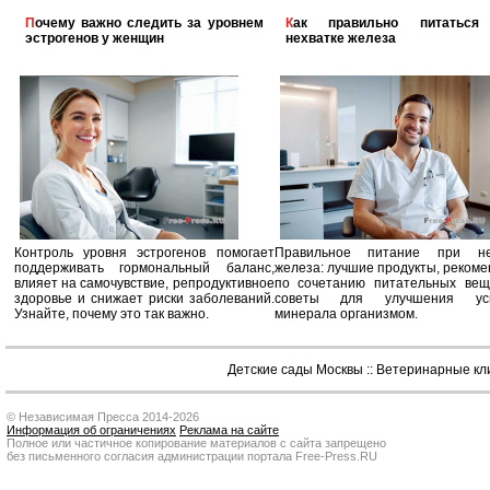
Почему важно следить за уровнем
Как правильно питаться при
эстрогенов у женщин
нехватке железа
Контроль уровня эстрогенов помогает
Правильное питание при не
поддерживать гормональный баланс,
железа: лучшие продукты, реком
влияет на самочувствие, репродуктивное
по сочетанию питательных вещ
здоровье и снижает риски заболеваний.
советы для улучшения усв
Узнайте, почему это так важно.
минерала организмом.
Детские сады Москвы
::
Ветеринарные кл
© Независимая Пресса 2014-2026
Информация об ограничениях
Реклама на сайте
Полное или частичное копирование материалов с сайта запрещено
без письменного согласия администрации портала Free-Press.RU