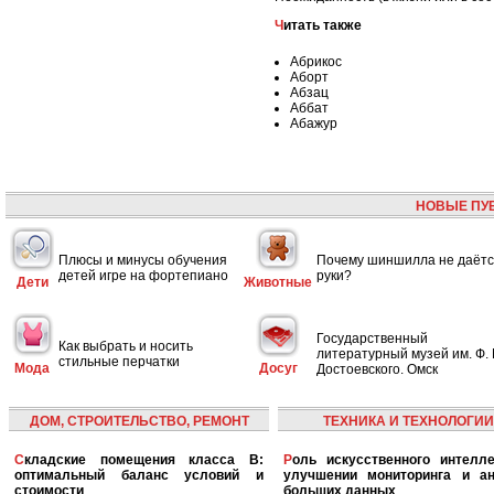
Читать также
Абрикос
Аборт
Абзац
Аббат
Абажур
НОВЫЕ ПУ
Плюсы и минусы обучения
Почему шиншилла не даётс
детей игре на фортепиано
руки?
Дети
Животные
Государственный
Как выбрать и носить
литературный музей им. Ф. 
стильные перчатки
Мода
Досуг
Достоевского. Омск
ДОМ, СТРОИТЕЛЬСТВО, РЕМОНТ
ТЕХНИКА И ТЕХНОЛОГИИ
Складские помещения класса B:
Роль искусственного интеллекта в
оптимальный баланс условий и
улучшении мониторинга и ан
стоимости
больших данных