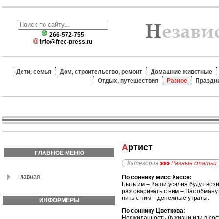
266-572-755
info@free-press.ru
Дети, семья
Дом, строительство, ремонт
Домашние животные
Отдых, путешествия
Разное
Праздн
Артист
ГЛАВНОЕ МЕНЮ
Категория
Разные статьи
Главная
По соннику мисс Хассе:
Быть им – Ваши усилия будут воз
разговаривать с ним – Вас обману
пить с ним – денежные утраты.
ИНФОРМЕРЫ
По соннику Цветкова:
Неожиданность (в жизни или в сос