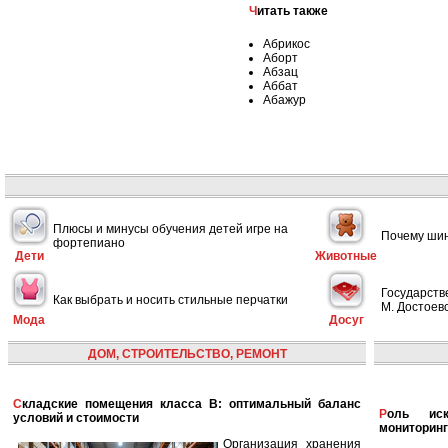
Читать также
Абрикос
Аборт
Абзац
Аббат
Абажур
Плюсы и минусы обучения детей игре на
Почему шин
фортепиано
Дети
Животные
Государств
Как выбрать и носить стильные перчатки
М. Достоевс
Мода
Досуг
ДОМ, СТРОИТЕЛЬСТВО, РЕМОНТ
Складские помещения класса B: оптимальный баланс
Роль искусственного интеллекта в улучшении
условий и стоимости
мониторинг
Организация хранения