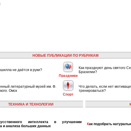
:
НОВЫЕ ПУБЛИКАЦИИ ПО РУБРИКАМ
Как празднуют день святого С
шилла не даётся в руки?
Бразилии?
Праздники
енный литературный музей им. Ф.
Что делать, если нет мотиваци
кого. Омск
тренироваться?
Спорт
ТЕХНИКА И ТЕХНОЛОГИИ
Как подобрать натураль
а и анализа больших данных