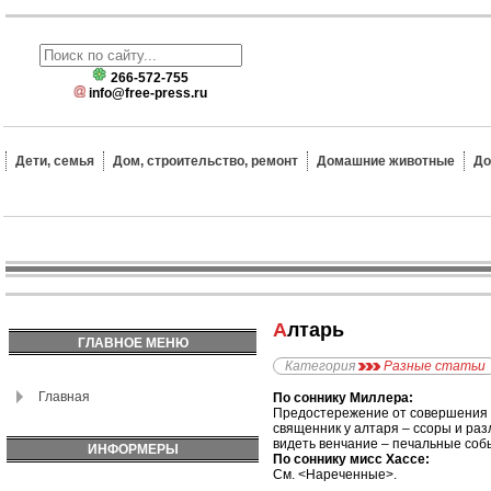
266-572-755
info@free-press.ru
Дети, семья
Дом, строительство, ремонт
Домашние животные
До
Алтарь
ГЛАВНОЕ МЕНЮ
Категория
Разные статьи
Главная
По соннику Миллера:
Предостережение от совершения 
священник у алтаря – ссоры и раз
видеть венчание – печальные собы
ИНФОРМЕРЫ
По соннику мисс Хассе:
См. <Нареченные>.