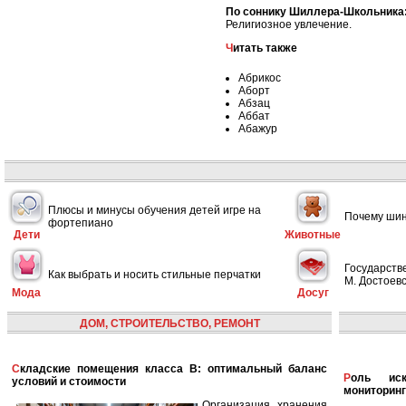
По соннику Шиллера-Школьника
Религиозное увлечение.
Читать также
Абрикос
Аборт
Абзац
Аббат
Абажур
Плюсы и минусы обучения детей игре на
Почему шин
фортепиано
Дети
Животные
Государств
Как выбрать и носить стильные перчатки
М. Достоевс
Мода
Досуг
ДОМ, СТРОИТЕЛЬСТВО, РЕМОНТ
Складские помещения класса B: оптимальный баланс
Роль искусственного интеллекта в улучшении
условий и стоимости
мониторинг
Организация хранения